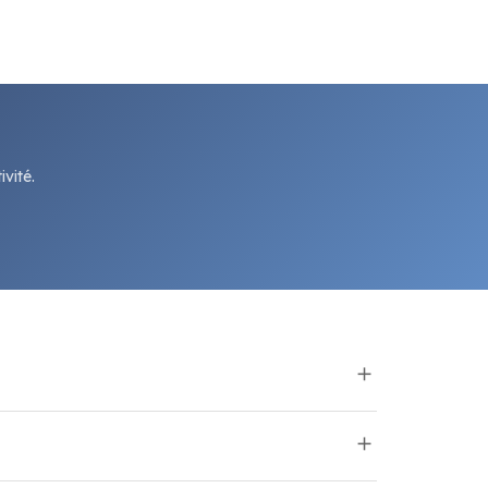
vité.