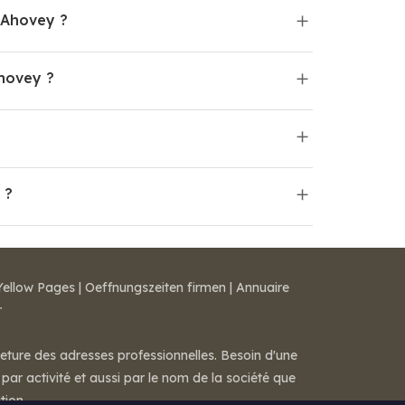
 Ahovey ?
hovey ?
 ?
Yellow Pages
|
Oeffnungszeiten firmen
|
Annuaire
r
meture des adresses professionnelles. Besoin d'une
par activité et aussi par le nom de la société que
tion.