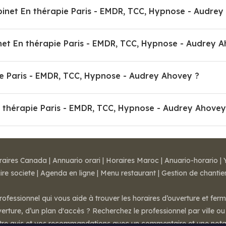
binet En thérapie Paris - EMDR, TCC, Hypnose - Audrey
t En thérapie Paris - EMDR, TCC, Hypnose - Audrey A
ie Paris - EMDR, TCC, Hypnose - Audrey Ahovey ?
n thérapie Paris - EMDR, TCC, Hypnose - Audrey Ahovey
raires Canada
|
Annuario orari
|
Horaires Maroc
|
Anuario-horario
|
ire societe
|
Agenda en ligne
|
Menu restaurant
|
Gestion de chantie
rofessionnel qui vous aide à trouver les horaires d’ouverture et fer
rture, d’un plan d'accès ? Recherchez le professionnel par ville ou 
otre avis et vos recommandations avec un commentaire et une nota