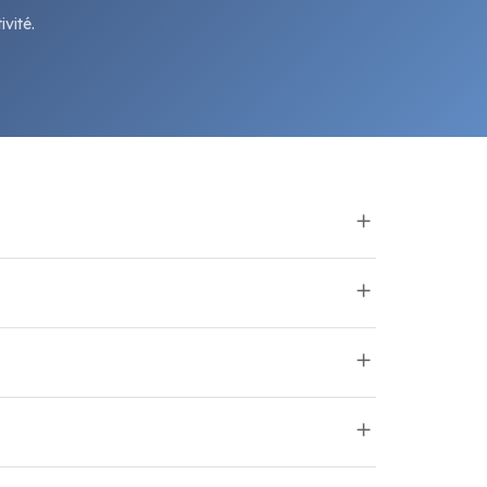
vité.