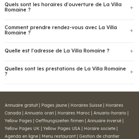
Quels sont les horaires d'ouverture de La Villa
Romaine ?
Comment prendre rendez-vous avec La Villa
Romaine ?
Quelle est l'adresse de La Villa Romaine ?
Quelles sont les prestations de La Villa Romaine
?
Annuaire gratuit
|
Pages jaune
|
Horaires Suisse
|
Horaires
Canada
|
Annuario orari
|
Horaires Maroc
|
Anuario-horario
|
Yellow Pages
|
Oeffnungszeiten firmen
|
Annuaire inversé
|
Yellow Pages UK
|
Yellow Pages USA
|
Horaire societe
|
Agenda en ligne
|
Menu restaurant
|
Gestion de chantier