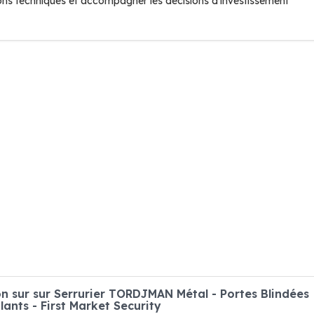
ions techniques et accompagner les décisions d'investissement
 sur sur Serrurier TORDJMAN Métal - Portes Blindées
ants - First Market Security