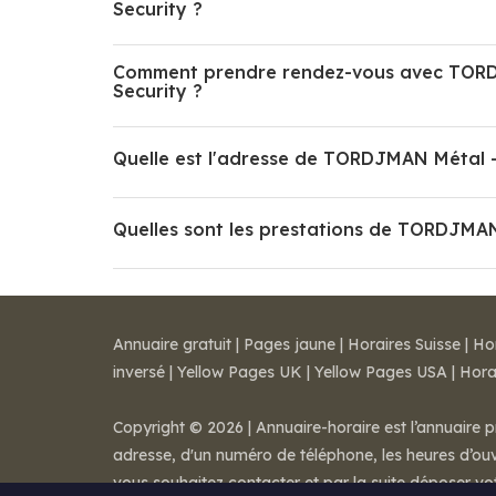
Security ?
Comment prendre rendez-vous avec TORDJM
Security ?
Quelle est l'adresse de TORDJMAN Métal - 
Quelles sont les prestations de TORDJMAN 
Annuaire gratuit
|
Pages jaune
|
Horaires Suisse
|
Ho
inversé
|
Yellow Pages UK
|
Yellow Pages USA
|
Hora
Copyright © 2026 | Annuaire-horaire est l’annuaire p
adresse, d'un numéro de téléphone, les heures d’ouve
vous souhaitez contacter et par la suite déposer v