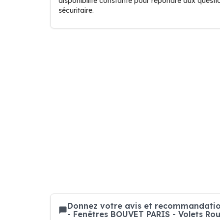
disponibilité constante pour répondre aux quest
sécuritaire.
Donnez votre avis et recommandation
- Fenêtres BOUVET PARIS - Volets Roul