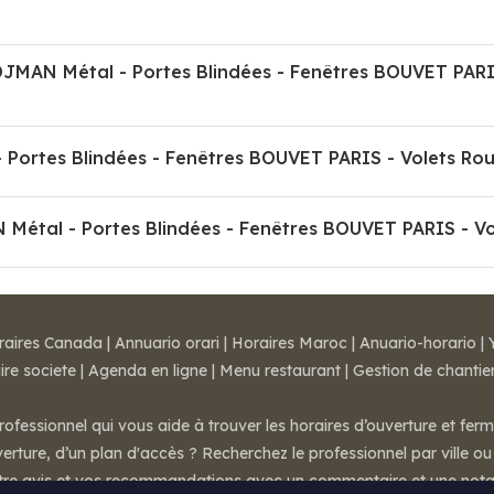
AN Métal - Portes Blindées - Fenêtres BOUVET PARIS -
Portes Blindées - Fenêtres BOUVET PARIS - Volets Roula
Métal - Portes Blindées - Fenêtres BOUVET PARIS - Vole
raires Canada
|
Annuario orari
|
Horaires Maroc
|
Anuario-horario
|
ire societe
|
Agenda en ligne
|
Menu restaurant
|
Gestion de chantie
rofessionnel qui vous aide à trouver les horaires d’ouverture et fer
rture, d’un plan d'accès ? Recherchez le professionnel par ville ou 
otre avis et vos recommandations avec un commentaire et une nota