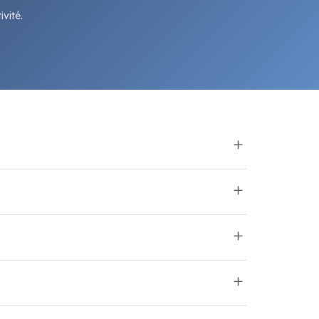
vité.