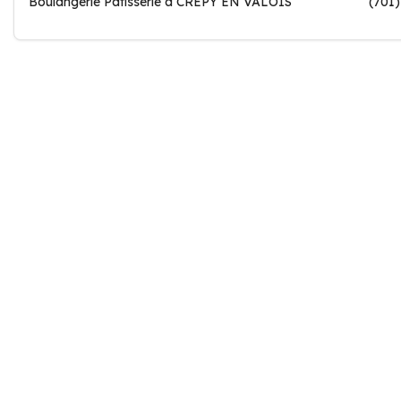
Boulangerie Patisserie à CREPY EN VALOIS
(701)