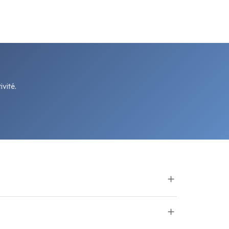
vité.