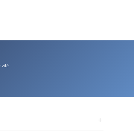
vité.