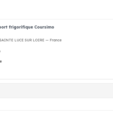
port frigorifique Coursimo
80 SAINTE LUCE SUR LOIRE — France
e
ée