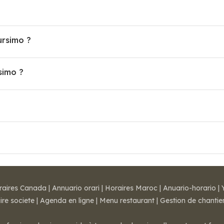
ursimo ?
simo ?
?
raires Canada
|
Annuario orari
|
Horaires Maroc
|
Anuario-horario
|
ire societe
|
Agenda en ligne
|
Menu restaurant
|
Gestion de chantie