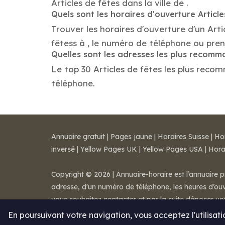
Articles de fêtes dans la ville de .
Quels sont les horaires d'ouverture Article
Trouver les horaires d'ouverture d'un Arti
fêtess à , le numéro de téléphone ou pre
Quelles sont les adresses les plus recomm
Le top 30 Articles de fêtes les plus recomm
téléphone.
Annuaire gratuit
|
Pages jaune
|
Horaires Suisse
|
Ho
inversé
|
Yellow Pages UK
|
Yellow Pages USA
|
Hora
Copyright © 2026 | Annuaire-horaire est l’annuaire p
adresse, d'un numéro de téléphone, les heures d’ouve
vous souhaitez contacter et par la suite déposer v
Mentions légales
-
Conditions de ventes
-
Contact
En poursuivant votre navigation, vous acceptez l'utilisat