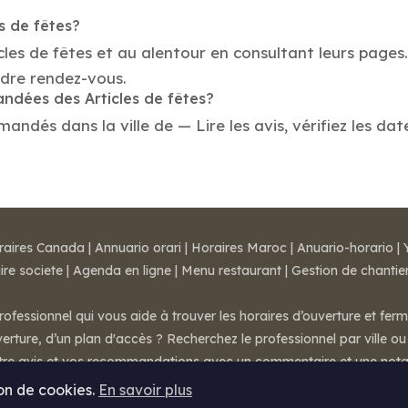
s de fêtes?
cles de fêtes et au alentour en consultant leurs pages
ndre rendez-vous.
andées des Articles de fêtes?
andés dans la ville de — Lire les avis, vérifiez les dat
raires Canada
|
Annuario orari
|
Horaires Maroc
|
Anuario-horario
|
ire societe
|
Agenda en ligne
|
Menu restaurant
|
Gestion de chantie
rofessionnel qui vous aide à trouver les horaires d’ouverture et fer
rture, d’un plan d'accès ? Recherchez le professionnel par ville ou 
otre avis et vos recommandations avec un commentaire et une nota
ion de cookies.
En savoir plus