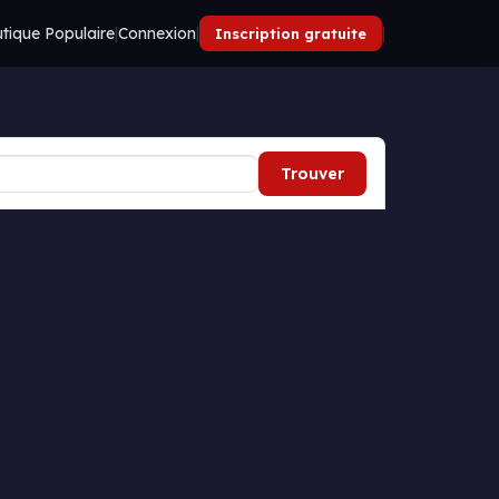
tique Populaire
|
Connexion
|
|
Inscription gratuite
Trouver