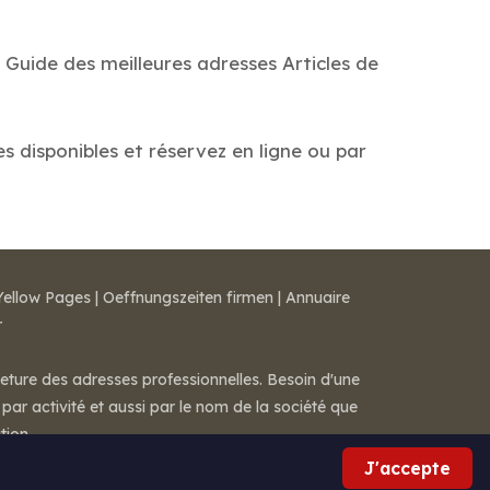
. Guide des meilleures adresses Articles de
es disponibles et réservez en ligne ou par
Yellow Pages
|
Oeffnungszeiten firmen
|
Annuaire
r
meture des adresses professionnelles. Besoin d'une
par activité et aussi par le nom de la société que
tion.
J'accepte