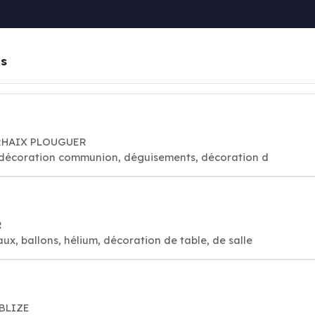
es
CARHAIX PLOUGUER
es, décoration communion, déguisements, décoration d
R
aux, ballons, hélium, décoration de table, de salle
UBLIZE