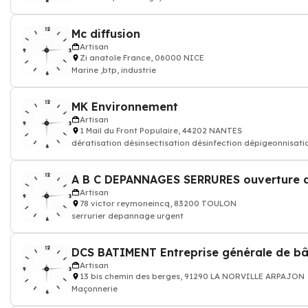
Mc diffusion
Artisan
Zi anatole France, 06000 NICE
Marine ,btp, industrie
MK Environnement
Artisan
1 Mail du Front Populaire, 44202 NANTES
dératisation désinsectisation désinfection dépigeonnisati
Artisan
78 victor reymoneincq, 83200 TOULON
serrurier depannage urgent
DCS BATIMENT Entreprise générale de b
Artisan
13 bis chemin des berges, 91290 LA NORVILLE ARPAJON
Maçonnerie