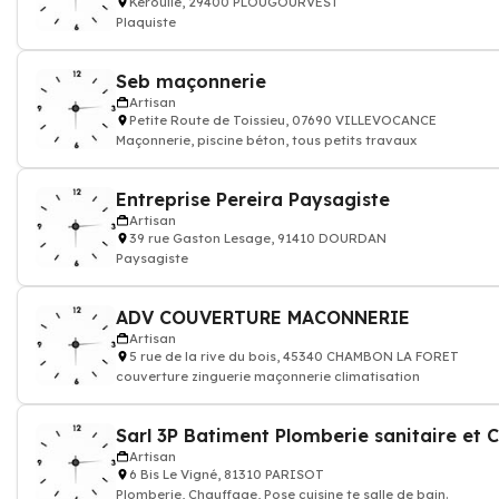
Keroulle, 29400 PLOUGOURVEST
Plaquiste
Seb maçonnerie
Artisan
Petite Route de Toissieu, 07690 VILLEVOCANCE
Maçonnerie, piscine béton, tous petits travaux
Entreprise Pereira Paysagiste
Artisan
39 rue Gaston Lesage, 91410 DOURDAN
Paysagiste
ADV COUVERTURE MACONNERIE
Artisan
5 rue de la rive du bois, 45340 CHAMBON LA FORET
couverture zinguerie maçonnerie climatisation
Sarl 3P Batiment Plomberie sanitaire et 
Artisan
6 Bis Le Vigné, 81310 PARISOT
Plomberie, Chauffage, Pose cuisine te salle de bain.