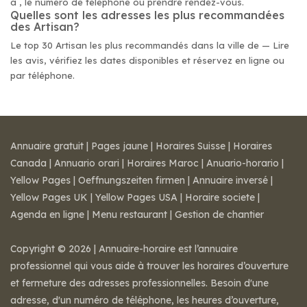
à , le numéro de téléphone ou prendre rendez-vous.
Quelles sont les adresses les plus recommandées
des Artisan?
Le top 30 Artisan les plus recommandés dans la ville de — Lire
les avis, vérifiez les dates disponibles et réservez en ligne ou
par téléphone.
Annuaire gratuit
|
Pages jaune
|
Horaires Suisse
|
Horaires
Canada
|
Annuario orari
|
Horaires Maroc
|
Anuario-horario
|
Yellow Pages
|
Oeffnungszeiten firmen
|
Annuaire inversé
|
Yellow Pages UK
|
Yellow Pages USA
|
Horaire societe
|
Agenda en ligne
|
Menu restaurant
|
Gestion de chantier
Copyright © 2026 | Annuaire-horaire est l’annuaire
professionnel qui vous aide à trouver les horaires d’ouverture
et fermeture des adresses professionnelles. Besoin d'une
adresse, d'un numéro de téléphone, les heures d’ouverture,