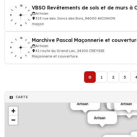
VBSO Revêtements de sols et de murs à 
Artisan
313 rue des Joncs des Bois, 84000 AVIGNON
maçon
Marchive Pascal Maçonnerie et couvertur
Artisan
41 route du Grand Lac, 24100 CREYSSE
Maçonnerie et couverture
0
1
2
3
CARTE
Entreprise de p
Entreprise pei
Plombier
Cabinet archit
Architecte
menuisier
Couvreur-zing
Artisan
Artisan
Artisan
Artisan
+
Artisan
−