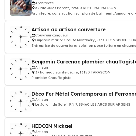
Architecte
62 rue Jules Parent, 92500 RUEIL MALMAISON
Architecte: construction sur plan de batiment, Annuaire ar
Artisan ac artisan couverture
Couvreur-zingueur
Dujardin mario11 route Montlhéry, 91310 LONGPONT SU
Entreprise de couverture: isolation pose toiture en chaume: 
Benjamin Carcenac plombier chauffagist
Artisan
37 hameau sainte cécile, 13150 TARASCON
Plombier Chauffagiste
Déco Fer Métal Contemporain et Ferronne
Artisan
Le Jardin du Soleil, RN 7, 83460 LES ARCS SUR ARGENS
HEDOIN Mickael
Artisan