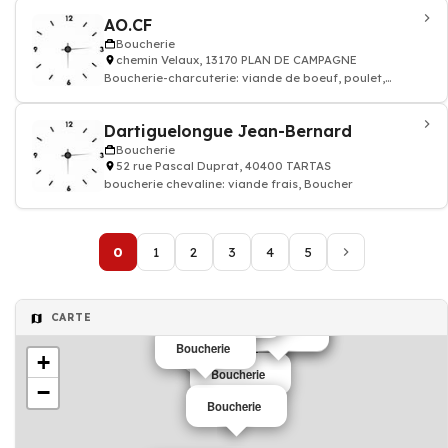
AO.CF
Boucherie
chemin Velaux, 13170 PLAN DE CAMPAGNE
Boucherie-charcuterie: viande de boeuf, poulet,
agneau, saucisse frais
Dartiguelongue Jean-Bernard
Boucherie
52 rue Pascal Duprat, 40400 TARTAS
boucherie chevaline: viande frais, Boucher
0
1
2
3
4
5
Boucherie
Boucherie
Boucherie
CARTE
Boucherie
Boucherie
Boucherie
Boucherie
+
Boucherie
−
Boucherie