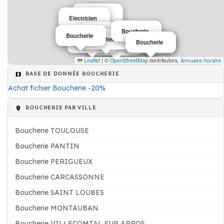
Boucherie
Electricien
Boucherie
Boucherie
Boucherie
Boucherie
Boucherie
Boucherie
Boucherie
Boucherie
Boucherie
Leaflet
|
©
OpenStreetMap
contributors,
Annuaire-horaire
BASE DE DONNÉE BOUCHERIE
Achat fichier Boucherie -20%
BOUCHERIE PAR VILLE
Boucherie TOULOUSE
Boucherie PANTIN
Boucherie PERIGUEUX
Boucherie CARCASSONNE
Boucherie SAINT LOUBES
Boucherie MONTAUBAN
Boucherie VILLECOMTAL SUR ARROS