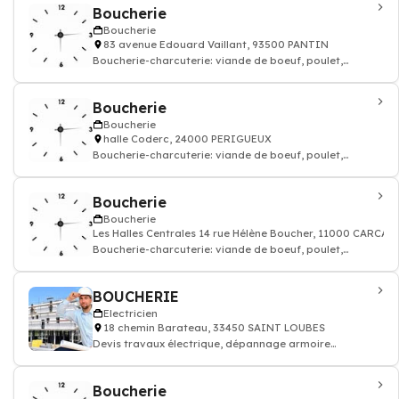
Boucherie
Boucherie
83 avenue Edouard Vaillant, 93500 PANTIN
Boucherie-charcuterie: viande de boeuf, poulet,
agneau, saucisse frais
Boucherie
Boucherie
halle Coderc, 24000 PERIGUEUX
Boucherie-charcuterie: viande de boeuf, poulet,
agneau, saucisse frais
Boucherie
Boucherie
Les Halles Centrales 14 rue Hélène Boucher, 11000 CARCA
Boucherie-charcuterie: viande de boeuf, poulet,
agneau, saucisse frais
BOUCHERIE
Electricien
18 chemin Barateau, 33450 SAINT LOUBES
Devis travaux électrique, dépannage armoire
électricité batiment
Boucherie