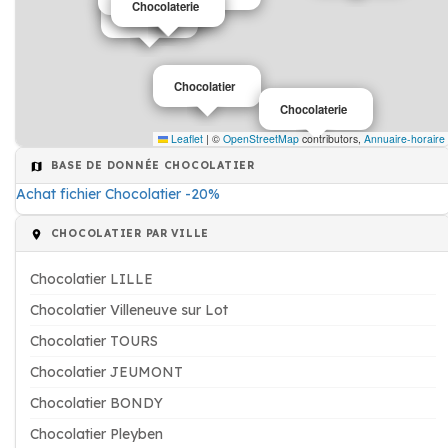
Chocolaterie
Chocolat
Chocolat
Chocolatier
Chocolaterie
Leaflet
|
©
OpenStreetMap
contributors,
Annuaire-horaire
BASE DE DONNÉE CHOCOLATIER
Achat fichier Chocolatier -20%
CHOCOLATIER PAR VILLE
Chocolatier LILLE
Chocolatier Villeneuve sur Lot
Chocolatier TOURS
Chocolatier JEUMONT
Chocolatier BONDY
Chocolatier Pleyben