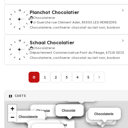
Planchot Chocolatier
Chocolaterie
zi Guerche rue Clément Ader, 85500 LES HERBIERS
Chocolaterie, confiserie: chocolat au lait noir, bonbon
Schaal Chocolatier
Chocolaterie
Département Commercialrue Pont du Péage, 67118 GEISP
Chocolaterie, confiserie: chocolat au lait noir, bonbon
0
1
2
3
4
5
Chocolat
Chocolatier
CARTE
+
Chocolat
Chocolat
Chocolat
Chocolat
Chocolat
Chocolat
Chocolaterie
−
Chocolaterie
Chocolat
Chocolat
Chocolat
Chocolatier
Chocolaterie