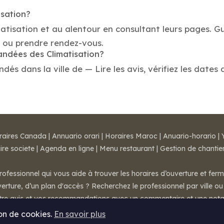
isation?
matisation et au alentour en consultant leurs pages. G
e ou prendre rendez-vous.
andées des Climatisation?
és dans la ville de — Lire les avis, vérifiez les dates 
raires Canada
|
Annuario orari
|
Horaires Maroc
|
Anuario-horario
|
ire societe
|
Agenda en ligne
|
Menu restaurant
|
Gestion de chantie
rofessionnel qui vous aide à trouver les horaires d’ouverture et fer
rture, d’un plan d'accès ? Recherchez le professionnel par ville ou 
otre avis et vos recommandations avec un commentaire et une nota
ion de cookies.
En savoir plus