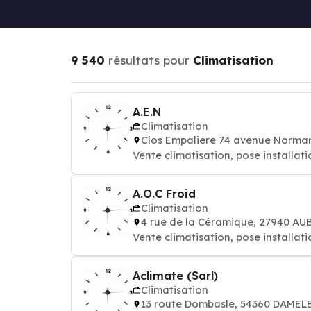
9 540
résultats pour
Climatisation
A.E.N
Climatisation
Clos Empaliere 74 avenue Norma
Vente climatisation, pose installati
A.O.C Froid
Climatisation
4 rue de la Céramique, 27940 A
Vente climatisation, pose installati
Aclimate (Sarl)
Climatisation
13 route Dombasle, 54360 DAMEL