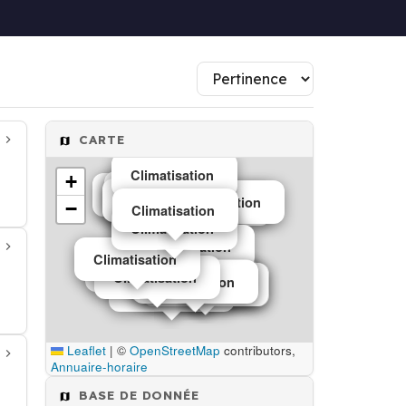
CARTE
Climatisation
+
Climatisation
Climatisation
Climatisation
Climatisation
Climatisation
Climatisation
−
Climatisation
Climatisation
Climatisation
Climatisation
Climatisation
Climatisation
Climatisation
Climatisation
Climatisation
Climatisation
Climatisation
Climatisation
Climatisation
Leaflet
|
©
OpenStreetMap
contributors,
Annuaire-horaire
BASE DE DONNÉE