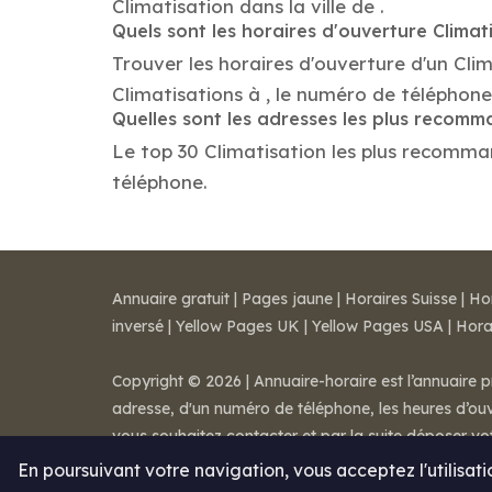
Climatisation dans la ville de .
Quels sont les horaires d'ouverture Climat
Trouver les horaires d'ouverture d'un Cli
Climatisations à , le numéro de téléphon
Quelles sont les adresses les plus recomm
Le top 30 Climatisation les plus recommand
téléphone.
Annuaire gratuit
|
Pages jaune
|
Horaires Suisse
|
Ho
inversé
|
Yellow Pages UK
|
Yellow Pages USA
|
Hora
Copyright © 2026 | Annuaire-horaire est l’annuaire p
adresse, d'un numéro de téléphone, les heures d’ouve
vous souhaitez contacter et par la suite déposer v
Mentions légales
-
Conditions de ventes
-
Contact
En poursuivant votre navigation, vous acceptez l'utilisat