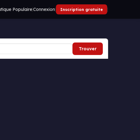
tique Populaire
|
Connexion
|
|
Inscription gratuite
Trouver