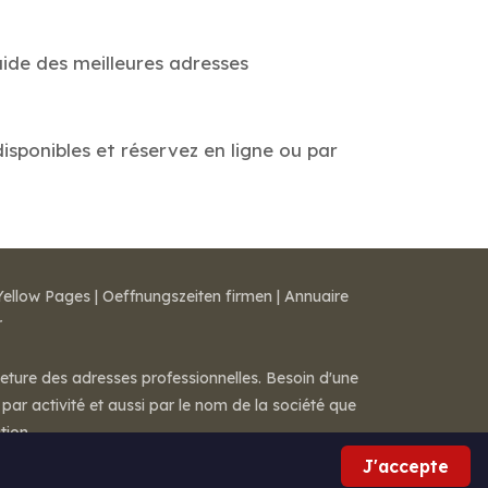
uide des meilleures adresses
disponibles et réservez en ligne ou par
Yellow Pages
|
Oeffnungszeiten firmen
|
Annuaire
r
meture des adresses professionnelles. Besoin d'une
par activité et aussi par le nom de la société que
tion.
J'accepte