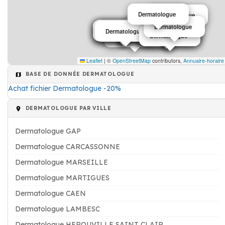
Dermatologue
Dermatologue
Dermatologue
Dermatologue
Dermatologue
Dermatologue
Dermatologue
Dermatologue
Dermatologue
Dermatologue
Dermatologue
Dermatologue
Dermatologue
Dermatologue
Dermatologue
Dermatologue
Leaflet
|
©
OpenStreetMap
contributors,
Annuaire-horaire
BASE DE DONNÉE DERMATOLOGUE
Achat fichier Dermatologue -20%
DERMATOLOGUE PAR VILLE
Dermatologue GAP
Dermatologue CARCASSONNE
Dermatologue MARSEILLE
Dermatologue MARTIGUES
Dermatologue CAEN
Dermatologue LAMBESC
Dermatologue HEROUVILLE SAINT CLAIR