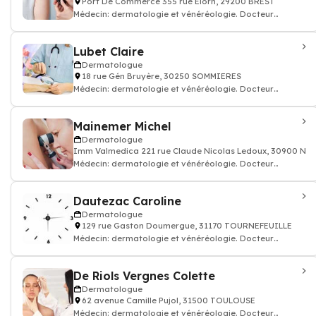
Port De Commerce 355 rue Elorn, 29200 BREST
Médecin: dermatologie et vénéréologie. Docteur
dermatologue
Lubet Claire
Dermatologue
18 rue Gén Bruyère, 30250 SOMMIERES
Médecin: dermatologie et vénéréologie. Docteur
dermatologue
Mainemer Michel
Dermatologue
Imm Valmedica 221 rue Claude Nicolas Ledoux, 30900 NI
Médecin: dermatologie et vénéréologie. Docteur
dermatologue
Dautezac Caroline
Dermatologue
129 rue Gaston Doumergue, 31170 TOURNEFEUILLE
Médecin: dermatologie et vénéréologie. Docteur
dermatologue
De Riols Vergnes Colette
Dermatologue
62 avenue Camille Pujol, 31500 TOULOUSE
Médecin: dermatologie et vénéréologie. Docteur