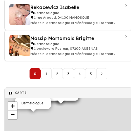
Rekacewicz Isabelle
Dermatologue
1 rue Arbaud, 04100 MANOSQUE
Médecin: dermatologie et vénéréologie. Docteur
dermatologue
Massip Mortamais Brigitte
Dermatologue
1 boulevard Pasteur, 07200 AUBENAS
Médecin: dermatologie et vénéréologie. Docteur
dermatologue
0
1
2
3
4
5
CARTE
Dermatologue
Dermatologue
Dermatologue
Dermatologue
+
−