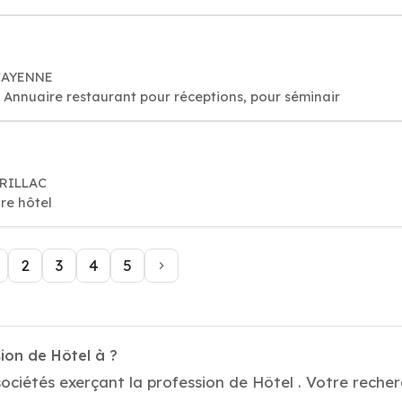
 CAYENNE
Restaurant: Bon resto, réservation, Annuaire restaurant pour réceptions, pour séminair
URILLAC
re hôtel
2
3
4
5
ion de Hôtel à ?
ociétés exerçant la profession de Hôtel . Votre recherc