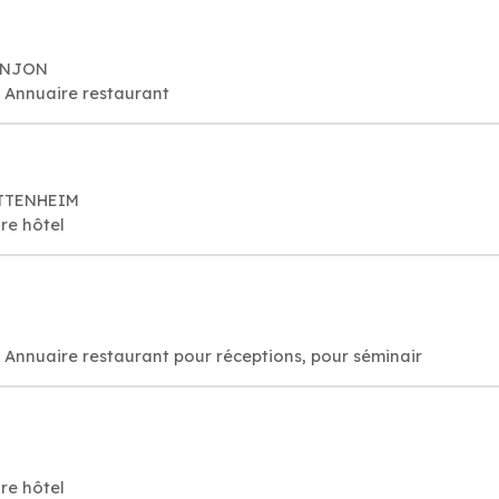
DONJON
, Annuaire restaurant
UTTENHEIM
re hôtel
Restaurant: Bon resto, réservation, Annuaire restaurant pour réceptions, pour séminair
re hôtel