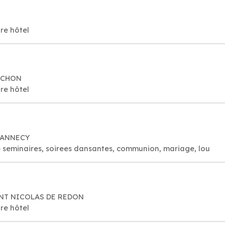
re hôtel
CACHON
re hôtel
0 ANNECY
e seminaires, soirees dansantes, communion, mariage, lou
AINT NICOLAS DE REDON
re hôtel