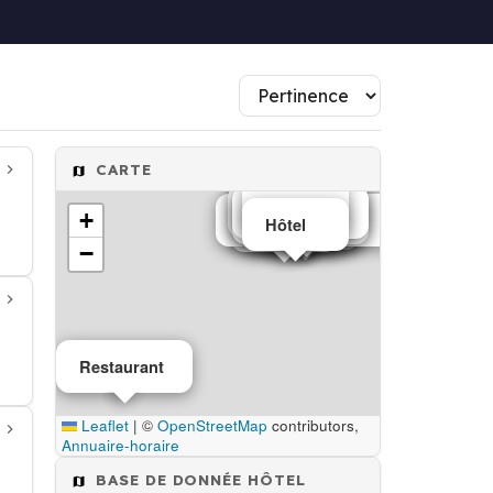
CARTE
Hôtel
Hôtel
Hôtel
Hôtel
Hôtel
Hôtel
Hôtel
Hôtel
Hôtel
Hôtel
Restaurant
+
Restaurant
Hôtel
Hôtel
Location de salle
Hôtel
Hôtel
Hôtel
Hôtel
−
Restaurant
Leaflet
|
©
OpenStreetMap
contributors,
Annuaire-horaire
BASE DE DONNÉE HÔTEL