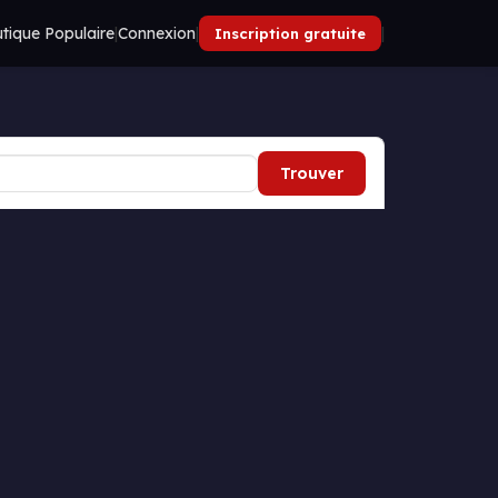
tique Populaire
|
Connexion
|
|
Inscription gratuite
Trouver