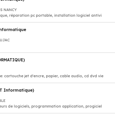
LES NANCY
, réparation pc portable, installation logiciel antivi
nformatique
EUJAC
ORMATIQUE)
 cartouche jet d'encre, papier, cable audio, cd dvd vie
 Informatique)
BLE
rs de logiciels, programmation application, progiciel