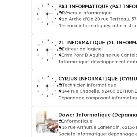
PAJ INFORMATIQUE (PAJ INF
Réseaux informatique
za Arche d'Oé 20 rue Tertreau, 
Réseaux informatiques: administra
2L INFORMATIQUE (2L INFORM
Editeur de logiciel
Imm Pont D Aquitaine rue Cante
Informatique: développement éditeu
CYRIUS INFORMATIQUE (CYRI
Technicien informatique
144 rue Chapelle, 62400 BETHUN
Dépannage composant informatique
Dower Informatique (Depanna
Informatique
16 rue Arthurue Lamendin, 6213
Societe informatique: depannage e