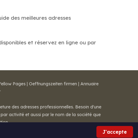
uide des meilleures adresses
disponibles et réservez en ligne ou par
Yellow Pages
|
Oeffnungszeiten firmen
|
Annuaire
r
meture des adresses professionnelles. Besoin d'une
par activité et aussi par le nom de la société que
tion.
J'accepte