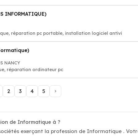
US INFORMATIQUE)
E
, réparation pc portable, installation logiciel antivi
nformatique)
LES NANCY
, réparation ordinateur pc
2
3
4
5
sion de Informatique à ?
ociétés exerçant la profession de Informatique . Votre