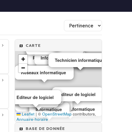
Dépannage informatique
Technicien informatique
Informatique
CARTE
Matériel informatique
Réseaux informatique
Informatique
Informatique
+
Informatique
Dépannage informatique
Technicien informatique
−
Réseaux informatique
Editeur de logiciel
Editeurs de logiciels
Editeur de logiciel
Informatique
Matériel consommables
Matériel informatique
Dépannage informatique
Informatique
Informatique
Leaflet
|
©
OpenStreetMap
contributors,
Annuaire-horaire
BASE DE DONNÉE