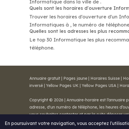
Informatique dans la ville de .
Quels sont les horaires d'ouverture Infor
Trouver les horaires d'ouverture d'un Inf
Informatiques à , le numéro de téléphon
Quelles sont les adresses les plus recom
Le top 30 Informatique les plus recommandé
téléphone.
Annuaire gratuit
|
Pages jaune
|
Horaires Suisse
|
Ho
inversé
|
Yellow Pages UK
|
Yellow Pages USA
|
Hora
Copyright © 2026 | Annuaire-horaire est l’annuaire p
adresse, d'un numéro de téléphone, les heures d’ouve
vous souhaitez contacter et par la suite déposer v
Mentions légales
-
Conditions de ventes
-
Contact
En poursuivant votre navigation, vous acceptez l'utilisat