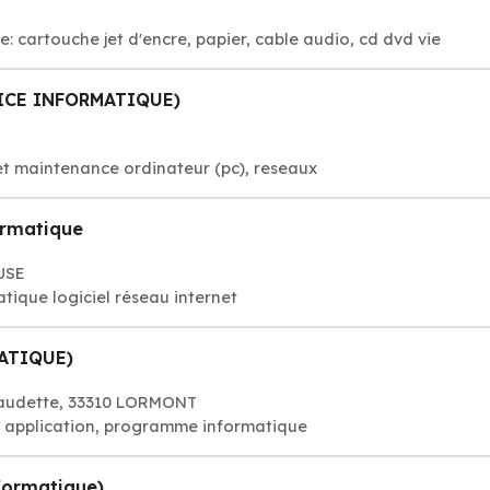
 cartouche jet d'encre, papier, cable audio, cd dvd vie
ICE INFORMATIQUE)
t maintenance ordinateur (pc), reseaux
ormatique
USE
tique logiciel réseau internet
ATIQUE)
laudette, 33310 LORMONT
s, application, programme informatique
nformatique)