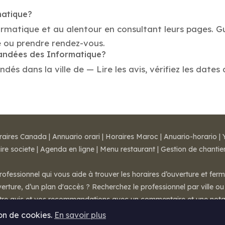
matique?
ormatique et au alentour en consultant leurs pages. G
e ou prendre rendez-vous.
mandées des Informatique?
s dans la ville de — Lire les avis, vérifiez les dates 
raires Canada
|
Annuario orari
|
Horaires Maroc
|
Anuario-horario
|
ire societe
|
Agenda en ligne
|
Menu restaurant
|
Gestion de chantie
rofessionnel qui vous aide à trouver les horaires d’ouverture et fer
rture, d’un plan d'accès ? Recherchez le professionnel par ville ou 
otre avis et vos recommandations avec un commentaire et une nota
ion de cookies.
En savoir plus