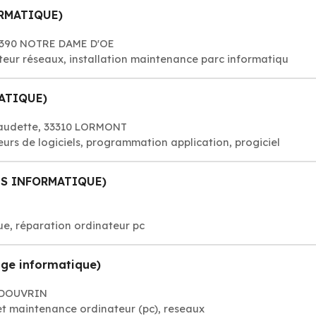
ORMATIQUE)
37390 NOTRE DAME D'OE
teur réseaux, installation maintenance parc informatiqu
ATIQUE)
laudette, 33310 LORMONT
rs de logiciels, programmation application, progiciel
US INFORMATIQUE)
E
, réparation ordinateur pc
ge informatique)
6 DOUVRIN
t maintenance ordinateur (pc), reseaux