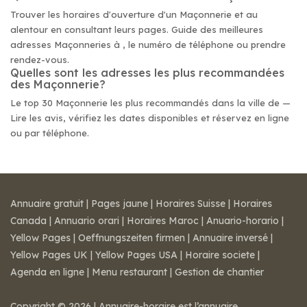
Trouver les horaires d'ouverture d'un Maçonnerie et au
alentour en consultant leurs pages. Guide des meilleures
adresses Maçonneries à , le numéro de téléphone ou prendre
rendez-vous.
Quelles sont les adresses les plus recommandées
des Maçonnerie?
Le top 30 Maçonnerie les plus recommandés dans la ville de —
Lire les avis, vérifiez les dates disponibles et réservez en ligne
ou par téléphone.
Annuaire gratuit
|
Pages jaune
|
Horaires Suisse
|
Horaires
Canada
|
Annuario orari
|
Horaires Maroc
|
Anuario-horario
|
Yellow Pages
|
Oeffnungszeiten firmen
|
Annuaire inversé
|
Yellow Pages UK
|
Yellow Pages USA
|
Horaire societe
|
Agenda en ligne
|
Menu restaurant
|
Gestion de chantier
Copyright © 2026 | Annuaire-horaire est l’annuaire