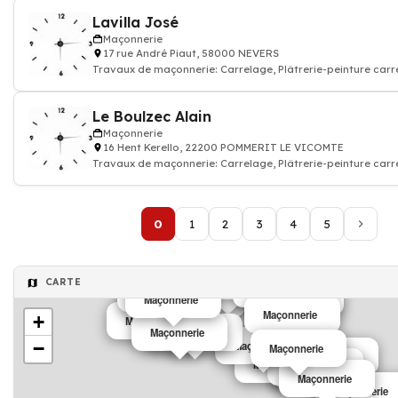
Lavilla José
Maçonnerie
17 rue André Piaut, 58000 NEVERS
Travaux de maçonnerie: Carrelage, Plâtrerie-peinture carr
construction mur porteur,
Le Boulzec Alain
Maçonnerie
16 Hent Kerello, 22200 POMMERIT LE VICOMTE
Travaux de maçonnerie: Carrelage, Plâtrerie-peinture carr
construction mur porteur,
0
1
2
3
4
5
Maçonnerie
CARTE
Maçonnerie
Maçonnerie
Maçonnerie
Maçonnerie
Maçonnerie
Maçonnerie
Maçonnerie
+
Maçonnerie
Maçonnerie
Maçonnerie
−
Maçonnerie
Maçonnerie
Maçonnerie
Maçonnerie
Maçonnerie
Maçonnerie
Maçonnerie