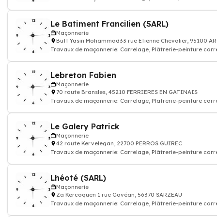
construction mur porteur,
Le Batiment Francilien (SARL)
Maçonnerie
Butt Yasin Mohammad33 rue Etienne Chevalier, 95100 
Travaux de maçonnerie: Carrelage, Plâtrerie-peinture carr
construction mur porteur,
Lebreton Fabien
Maçonnerie
70 route Bransles, 45210 FERRIERES EN GATINAIS
Travaux de maçonnerie: Carrelage, Plâtrerie-peinture carr
construction mur porteur,
Le Galery Patrick
Maçonnerie
42 route Kervelegan, 22700 PERROS GUIREC
Travaux de maçonnerie: Carrelage, Plâtrerie-peinture carr
construction mur porteur,
Lhéoté (SARL)
Maçonnerie
Za Kercoquen 1 rue Govéan, 56370 SARZEAU
Travaux de maçonnerie: Carrelage, Plâtrerie-peinture carr
construction mur porteur,