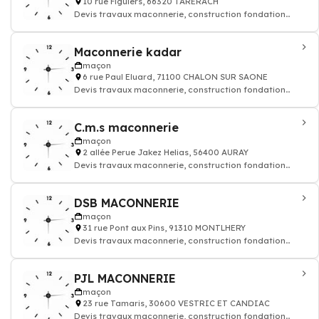
10 rue Figuiers, 66320 TARERACH
Devis travaux maconnerie, construction fondation
rénovation murs batiment maison
Maconnerie kadar
maçon
6 rue Paul Eluard, 71100 CHALON SUR SAONE
Devis travaux maconnerie, construction fondation
rénovation murs batiment maison
C.m.s maconnerie
maçon
2 allée Perue Jakez Helias, 56400 AURAY
Devis travaux maconnerie, construction fondation
rénovation murs batiment maison
DSB MACONNERIE
maçon
31 rue Pont aux Pins, 91310 MONTLHERY
Devis travaux maconnerie, construction fondation
rénovation murs batiment maison
PJL MACONNERIE
maçon
23 rue Tamaris, 30600 VESTRIC ET CANDIAC
Devis travaux maconnerie, construction fondation