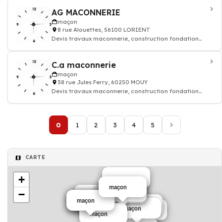
AG MACONNERIE
maçon
8 rue Alouettes, 56100 LORIENT
Devis travaux maconnerie, construction fondation
rénovation murs batiment maison
C.a maconnerie
maçon
38 rue Jules Ferry, 60250 MOUY
Devis travaux maconnerie, construction fondation
rénovation murs batiment maison
0
1
2
3
4
5
CARTE
+
maçon
maçon
maçon
−
maçon
Charpentier
maçon
maçon
maçon
maçon
maçon
maçon
maçon
MACONNERIE
maçon