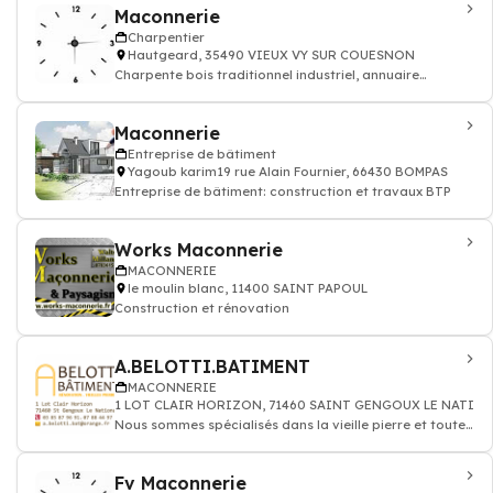
Maconnerie
Charpentier
Hautgeard, 35490 VIEUX VY SUR COUESNON
Charpente bois traditionnel industriel, annuaire
charpente
Maconnerie
Entreprise de bâtiment
Yagoub karim19 rue Alain Fournier, 66430 BOMPAS
Entreprise de bâtiment: construction et travaux BTP
Works Maconnerie
MACONNERIE
le moulin blanc, 11400 SAINT PAPOUL
Construction et rénovation
A.BELOTTI.BATIMENT
MACONNERIE
1 LOT CLAIR HORIZON, 71460 SAINT GENGOUX LE NATIO
Nous sommes spécialisés dans la vieille pierre et toute
la maçonnerie et carrelage à p
Fv Maconnerie