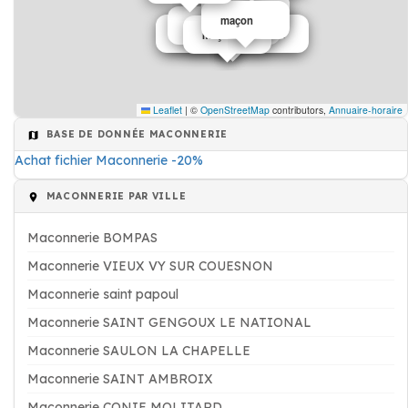
maçon
maçon
MACONNERIE
Entreprise de bâtiment
Travaux de bâtiment
maçon
Leaflet
|
©
OpenStreetMap
contributors,
Annuaire-horaire
BASE DE DONNÉE MACONNERIE
Achat fichier Maconnerie -20%
MACONNERIE PAR VILLE
Maconnerie BOMPAS
Maconnerie VIEUX VY SUR COUESNON
Maconnerie saint papoul
Maconnerie SAINT GENGOUX LE NATIONAL
Maconnerie SAULON LA CHAPELLE
Maconnerie SAINT AMBROIX
Maconnerie CONIE MOLITARD