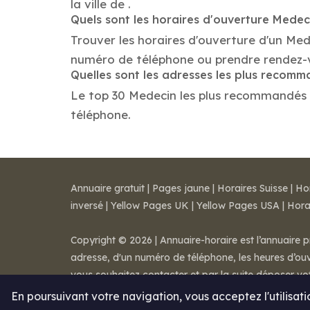
la ville de .
Quels sont les horaires d'ouverture Medec
Trouver les horaires d'ouverture d'un Med
numéro de téléphone ou prendre rendez-
Quelles sont les adresses les plus recom
Le top 30 Medecin les plus recommandés dan
téléphone.
Annuaire gratuit
|
Pages jaune
|
Horaires Suisse
|
Ho
inversé
|
Yellow Pages UK
|
Yellow Pages USA
|
Hora
Copyright © 2026 | Annuaire-horaire est l’annuaire p
adresse, d'un numéro de téléphone, les heures d’ouve
vous souhaitez contacter et par la suite déposer v
Mentions légales
-
Conditions de ventes
-
Contact
En poursuivant votre navigation, vous acceptez l'utilisat