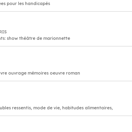
ées pour les handicapés
ARIS
nts: show théâtre de marionnette
S
: livre ouvrage mémoires oeuvre roman
oubles ressentis, mode de vie, habitudes alimentaires,