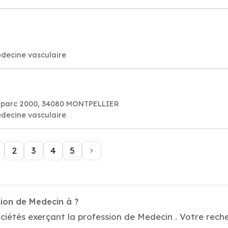
decine vasculaire
te parc 2000, 34080 MONTPELLIER
decine vasculaire
2
3
4
5
sion de Medecin à ?
ciétés exerçant la profession de Medecin . Votre rech