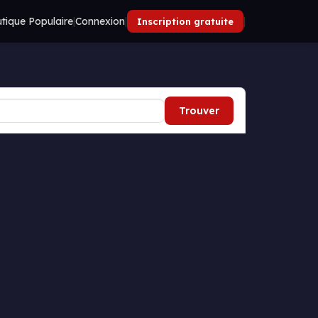
tique Populaire
|
Connexion
|
|
Inscription gratuite
Trouver