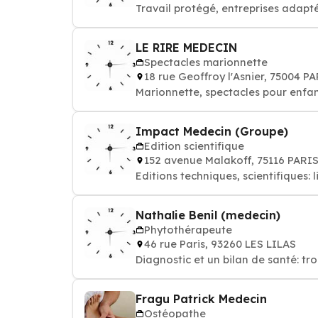
Travail protégé, entreprises adapt
LE RIRE MEDECIN
Spectacles marionnette
18 rue Geoffroy l'Asnier, 75004 P
Marionnette, spectacles pour enfa
Impact Medecin (Groupe)
Edition scientifique
152 avenue Malakoff, 75116 PARI
Editions techniques, scientifiques
Nathalie Benil (medecin)
Phytothérapeute
46 rue Paris, 93260 LES LILAS
Diagnostic et un bilan de santé: tr
Fragu Patrick Medecin
Ostéopathe