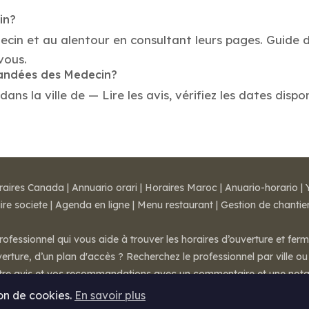
in?
ecin et au alentour en consultant leurs pages. Guide d
vous.
mandées des Medecin?
s la ville de — Lire les avis, vérifiez les dates dispo
raires Canada
|
Annuario orari
|
Horaires Maroc
|
Anuario-horario
|
ire societe
|
Agenda en ligne
|
Menu restaurant
|
Gestion de chantie
rofessionnel qui vous aide à trouver les horaires d’ouverture et fer
rture, d’un plan d'accès ? Recherchez le professionnel par ville ou 
otre avis et vos recommandations avec un commentaire et une nota
ion de cookies.
En savoir plus