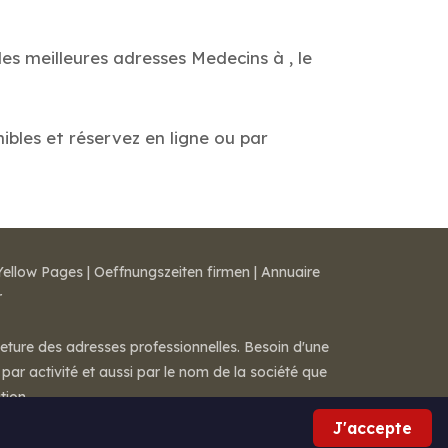
es meilleures adresses Medecins à , le
nibles et réservez en ligne ou par
Yellow Pages
|
Oeffnungszeiten firmen
|
Annuaire
r
meture des adresses professionnelles. Besoin d'une
par activité et aussi par le nom de la société que
tion.
J'accepte