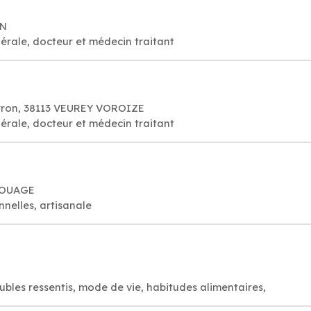
IN
érale, docteur et médecin traitant
erron, 38113 VEUREY VOROIZE
érale, docteur et médecin traitant
BROUAGE
onnelles, artisanale
oubles ressentis, mode de vie, habitudes alimentaires,