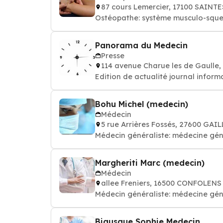
87 cours Lemercier, 17100 SAINTE
Ostéopathe: système musculo-sque
Panorama du Medecin
Presse
114 avenue Charue les de Gaulle
Edition de actualité journal inform
Bohu Michel (medecin)
Médecin
5 rue Arrières Fossés, 27600 GAI
Médecin généraliste: médecine gén
Margheriti Marc (medecin)
Médecin
allee Freniers, 16500 CONFOLENS
Médecin généraliste: médecine gén
Biausque Sophie Medecin