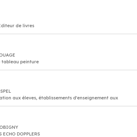
S
Éditeur de livres
BROUAGE
e tableau peinture
OSPEL
Collège public: apprentissage éducation aux éleves, établissements d'enseignement aux
 BOBIGNY
S ECHO DOPPLERS