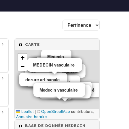
CARTE
Médecin
+
Médecin
MEDECIN vasculaire
Edition scientifique
Phytothérapeute
Phytothérapeute
Éditeur de livres
Avocat
Presse
−
Spectacles marionnette
Médecin
Reliure et dorure
dorure artisanale
Ostéopathe
Médecin
Collège public
Medecin vasculaire
Services pour handicapé
Ophtalmologue
Medecin vasculaire
Leaflet
|
©
OpenStreetMap
contributors,
Annuaire-horaire
BASE DE DONNÉE MEDECIN