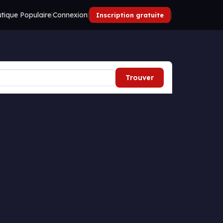
tique Populaire
|
Connexion
|
|
Inscription gratuite
Trouver