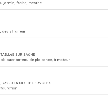
u jasmin, fraise, menthe
 devis traiteur
ETAILLéE SUR SAôNE
ial: louer bateau de plaisance, à moteur
d, 73290 LA MOTTE SERVOLEX
stauration