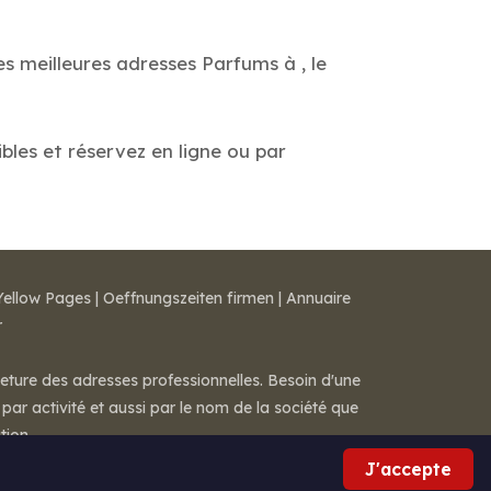
s meilleures adresses Parfums à , le
ibles et réservez en ligne ou par
Yellow Pages
|
Oeffnungszeiten firmen
|
Annuaire
r
meture des adresses professionnelles. Besoin d'une
par activité et aussi par le nom de la société que
tion.
J'accepte