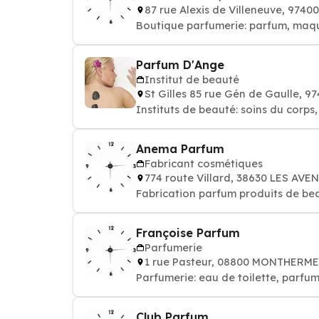
87 rue Alexis de Villeneuve, 974
Boutique parfumerie: parfum, maqui
Parfum D'Ange
Institut de beauté
St Gilles 85 rue Gén de Gaulle, 
Instituts de beauté: soins du corps,
Anema Parfum
Fabricant cosmétiques
774 route Villard, 38630 LES AVE
Fabrication parfum produits de be
Françoise Parfum
Parfumerie
1 rue Pasteur, 08800 MONTHERME
Parfumerie: eau de toilette, parf
Club Parfum