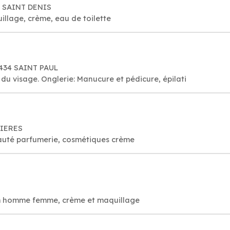
00 SAINT DENIS
llage, crème, eau de toilette
97434 SAINT PAUL
 du visage. Onglerie: Manucure et pédicure, épilati
NIERES
auté parfumerie, cosmétiques crème
um homme femme, crème et maquillage