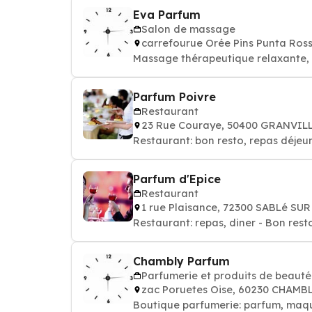
Eva Parfum
Salon de massage
carrefourue Orée Pins Punta Ros
Massage thérape
Parfum Poivre
Restaurant
23 Rue Couraye, 50400 GRANVIL
Restaurant: bon resto, repas déjeun
Parfum d'Epice
Restaurant
1 rue Plaisance, 72300 SABLé SU
Restaurant: repas, diner - Bon rest
Chambly Parfum
Parfumerie et produits de beauté
zac Poruetes Oise, 60230 CHAMB
Boutique parfumerie: parfum, maqui