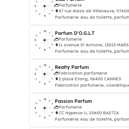
Parfumerie
87 rue Alexis de Villeneuve, 974
Parfumerie: eau de toilette, parf
Parfum D'O.G.L.T
Parfumerie
11 avenue St Antoine, 13015 MAR
Parfumerie: eau de toilette, parf
Realty Parfum
Fabrication parfumerie
2 place Etang, 06400 CANNES
Fabrication parfumerie, cosmétiqu
Passion Parfum
Parfumerie
CC Hyperue U, 20600 BASTIA
Parfumerie: eau de toilette, parf