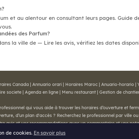
m?
fum et au alentour en consultant leurs pages. Guide de
vous.
mandées des Parfum?
 la ville de — Lire les avis, vérifiez les dates dispon
raires Canada
|
Annuario orari
|
Horaires Maroc
|
Anuario-horario
|
ire societe
|
Agenda en ligne
|
Menu restaurant
|
Gestion de chantie
rofessionnel qui vous aide à trouver les horaires d’ouverture et fer
rture, d’un plan d'accès ? Recherchez le professionnel par ville ou 
otre avis et vos recommandations avec un commentaire et une nota
ion de cookies.
En savoir plus