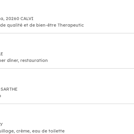
sa, 20260 CALVI
utique relaxante, de qualité et de bien-être Therapeutic
LE
er dîner, restauration
R SARTHE
o
LY
llage, crème, eau de toilette