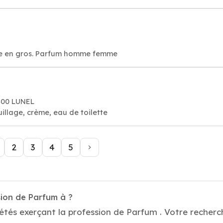
ue en gros. Parfum homme femme
4400 LUNEL
llage, crème, eau de toilette
2
3
4
5
sion de Parfum à ?
étés exerçant la profession de Parfum . Votre recherc