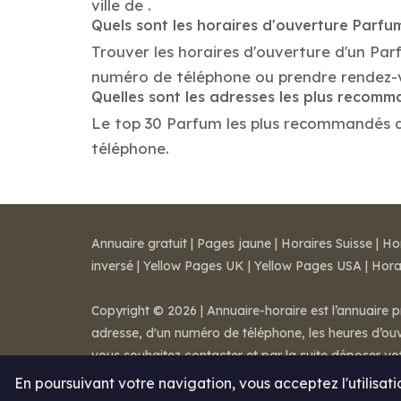
ville de .
Quels sont les horaires d'ouverture Parfu
Trouver les horaires d'ouverture d'un Par
numéro de téléphone ou prendre rendez-
Quelles sont les adresses les plus recom
Le top 30 Parfum les plus recommandés dans
téléphone.
Annuaire gratuit
|
Pages jaune
|
Horaires Suisse
|
Ho
inversé
|
Yellow Pages UK
|
Yellow Pages USA
|
Hora
Copyright © 2026 | Annuaire-horaire est l’annuaire p
adresse, d'un numéro de téléphone, les heures d’ouve
vous souhaitez contacter et par la suite déposer v
Mentions légales
-
Conditions de ventes
-
Contact
En poursuivant votre navigation, vous acceptez l'utilisat