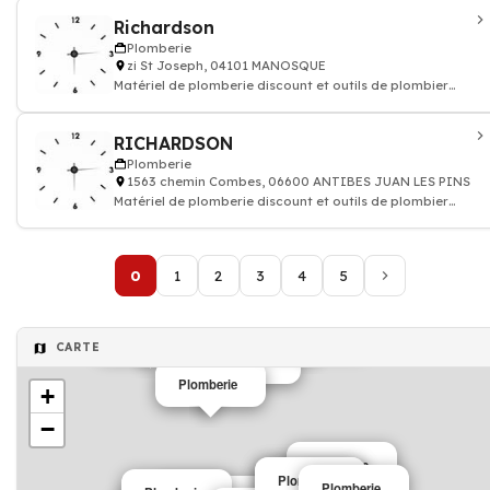
Richardson
Plomberie
zi St Joseph, 04101 MANOSQUE
Matériel de plomberie discount et outils de plombier
robinetterie salle de bain
RICHARDSON
Plomberie
1563 chemin Combes, 06600 ANTIBES JUAN LES PINS
Matériel de plomberie discount et outils de plombier
robinetterie salle de bain
0
1
2
3
4
5
Plomberie
Plomberie
CARTE
Plomberie
Plomberie
+
−
Plomberie
Plomberie
Plomberie
Plomberie