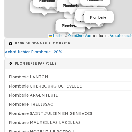
Plomberie
Plomberie
Plomberie
Plombier
Plomberie
Plomberie
Plomberie
Plomberie
Plomberie
Plomberie
Plomberie
Plomberie
Leaflet
|
©
OpenStreetMap
contributors,
Annuaire-horai
BASE DE DONNÉE PLOMBERIE
Achat fichier Plomberie -20%
PLOMBERIE PAR VILLE
Plomberie LANTON
Plomberie CHERBOURG OCTEVILLE
Plomberie ARGENTEUIL
Plomberie TRELISSAC
Plomberie SAINT JULIEN EN GENEVOIS
Plomberie MAUREILLAS LAS ILLAS
Plomberie NOGENT LE ROTROU