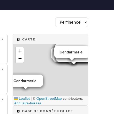
CARTE
Gendarmerie
Gendarmerie
Gendarmerie
+
Gendarmerie
Gendarmerie
Gendarmerie
Gendarmerie
Gendarmerie
Gendarmerie
Gendarmerie
Gendarmerie
Gendarmerie
Gendarmerie
Gendarmerie
Gendarmerie
Gendarmerie
Gendarmerie
Gendarmerie
−
Gendarmerie
Gendarmerie
Leaflet
|
©
OpenStreetMap
contributors,
Annuaire-horaire
BASE DE DONNÉE POLICE