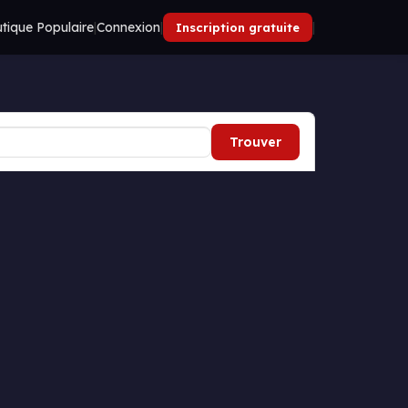
tique Populaire
|
Connexion
|
|
Inscription gratuite
Trouver