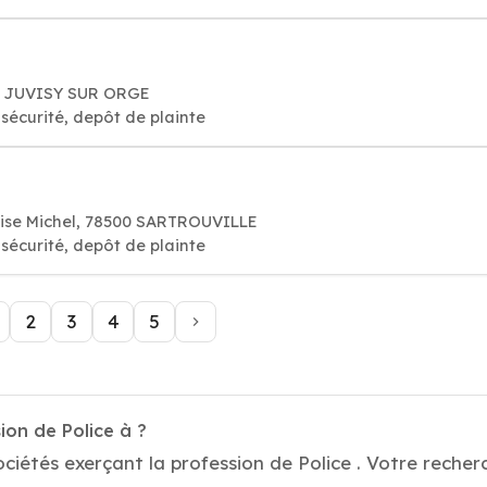
60 JUVISY SUR ORGE
sécurité, depôt de plainte
uise Michel, 78500 SARTROUVILLE
sécurité, depôt de plainte
2
3
4
5
ion de Police à ?
iétés exerçant la profession de Police . Votre recherc