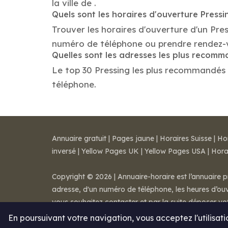
la ville de .
Quels sont les horaires d'ouverture Pressi
Trouver les horaires d'ouverture d'un Pres
numéro de téléphone ou prendre rendez-
Quelles sont les adresses les plus recom
Le top 30 Pressing les plus recommandés dan
téléphone.
Annuaire gratuit
|
Pages jaune
|
Horaires Suisse
|
Ho
inversé
|
Yellow Pages UK
|
Yellow Pages USA
|
Hora
Copyright © 2026 | Annuaire-horaire est l’annuaire p
adresse, d'un numéro de téléphone, les heures d’ouve
vous souhaitez contacter et par la suite déposer v
Mentions légales
-
Conditions de ventes
-
Contact
En poursuivant votre navigation, vous acceptez l'utilisat