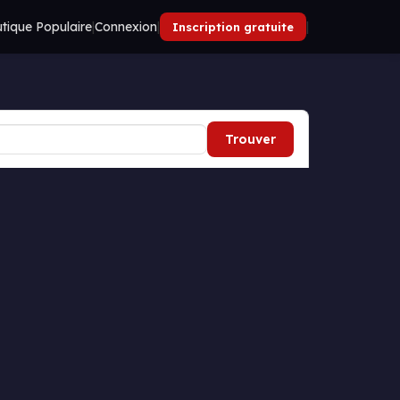
tique Populaire
|
Connexion
|
|
Inscription gratuite
Trouver