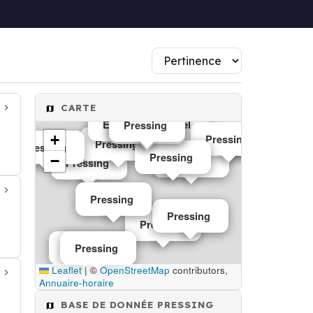
CARTE
Pressing
Pressing
Pressing
Editeur de logiciel
Pressing
Pressing
Pressing
Pressing
+
Pressing
Pressing
Pressing
Pressing
Pressing
−
Pressing
Pressing
Pressing
Pressing
Pressing
Pressing
Pressing
Leaflet
|
©
OpenStreetMap
contributors,
Annuaire-horaire
BASE DE DONNÉE PRESSING