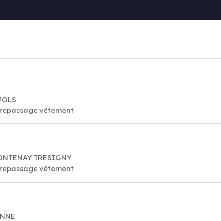
EJOLS
e repassage vêtement
0 FONTENAY TRESIGNY
e repassage vêtement
ONNE