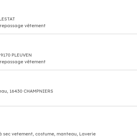
éLESTAT
e repassage vêtement
 29170 PLEUVEN
e repassage vêtement
nteau, 16430 CHAMPNIERS
 à sec vetement, costume, manteau, Laverie