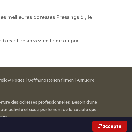
es meilleures adresses Pressings à , le
nibles et réservez en ligne ou par
Yellow Pages
|
Oeffnungszeiten firmen
|
Annuaire
r
meture des adresses professionnelles. Besoin d'une
par activité et aussi par le nom de la société que
tion.
J'accepte