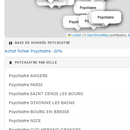
Psychiatre
Psychiatre
Psychiatre
Psychiatre
Psychiatre
Psychiatre
Psychiatre
Psychiatre
Leaflet
|
©
OpenStreetMap
contributors,
A
BASE DE DONNÉE PSYCHIATRE
Achat fichier Psychiatre -20%
PSYCHIATRE PAR VILLE
Psychiatre ANGERS
Psychiatre PARIS
Psychiatre SAINT DENIS LES BOURG
Psychiatre DIVONNE LES BAINS
Psychiatre BOURG EN BRESSE
Psychiatre NICE
Psychiatre GUILHERAND GRANGES