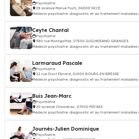
Psychiatre
28 avenue Marue Foch, 06000 NICE
Médecin psychiatre: diagnostic et au traitement maladies
et des souffrance psych
Ceyte Chantal
Psychiatre
380 rue Montgolfier, 07500 GUILHERAND GRANGES
Médecin psychiatre: diagnostic et au traitement maladies
et des souffrance psych
Larmaraud Pascale
Psychiatre
22 rue Doct Ebrard, 01000 BOURG EN BRESSE
Médecin psychiatre: diagnostic et au traitement maladies
et des souffrance psych
Buis Jean-Marc
Psychiatre
20 avenue Chomérac, 07000 PRIVAS
Médecin psychiatre: diagnostic et au traitement maladies
et des souffrance psych
Journès-Julien Dominique
Psychiatre