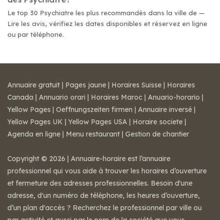
Le top 30 Psychiatre les plus recommandés dans la ville de —
Lire les avis, vérifiez les dates disponibles et réservez en ligne
ou par téléphone.
Annuaire gratuit
|
Pages jaune
|
Horaires Suisse
|
Horaires
Canada
|
Annuario orari
|
Horaires Maroc
|
Anuario-horario
|
Yellow Pages
|
Oeffnungszeiten firmen
|
Annuaire inversé
|
Yellow Pages UK
|
Yellow Pages USA
|
Horaire societe
|
Agenda en ligne
|
Menu restaurant
|
Gestion de chantier
Copyright © 2026 | Annuaire-horaire est l’annuaire
professionnel qui vous aide à trouver les horaires d’ouverture
et fermeture des adresses professionnelles. Besoin d'une
adresse, d'un numéro de téléphone, les heures d’ouverture,
d’un plan d'accès ? Recherchez le professionnel par ville ou