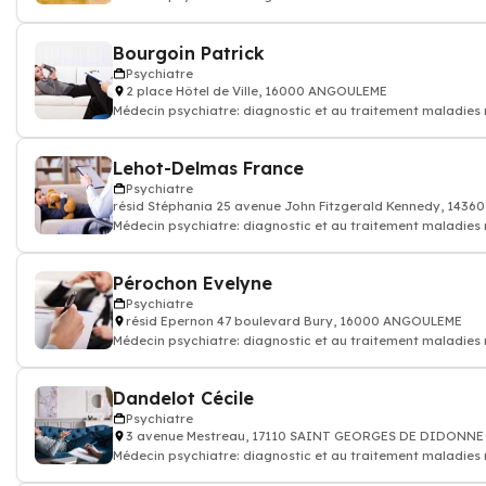
et des souffrance psych
Bourgoin Patrick
Psychiatre
2 place Hôtel de Ville, 16000 ANGOULEME
Médecin psychiatre: diagnostic et au traitement maladies
et des souffrance psych
Lehot-Delmas France
Psychiatre
résid Stéphania 25 avenue John Fitzgerald Kennedy, 143
Médecin psychiatre: diagnostic et au traitement maladies
et des souffrance psych
Pérochon Evelyne
Psychiatre
résid Epernon 47 boulevard Bury, 16000 ANGOULEME
Médecin psychiatre: diagnostic et au traitement maladies
et des souffrance psych
Dandelot Cécile
Psychiatre
3 avenue Mestreau, 17110 SAINT GEORGES DE DIDONNE
Médecin psychiatre: diagnostic et au traitement maladies
et des souffrance psych