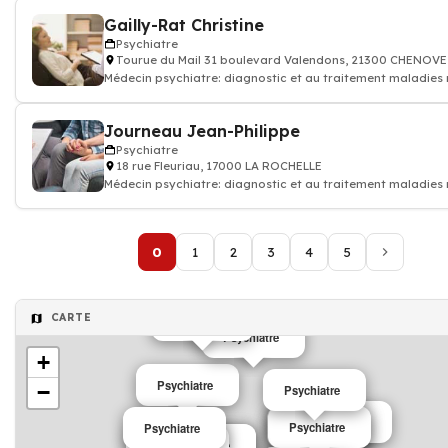
Gailly-Rat Christine
Psychiatre
Tourue du Mail 31 boulevard Valendons, 21300 CHENOVE
Médecin psychiatre: diagnostic et au traitement maladies
et des souffrance psych
Journeau Jean-Philippe
Psychiatre
18 rue Fleuriau, 17000 LA ROCHELLE
Médecin psychiatre: diagnostic et au traitement maladies
et des souffrance psych
0
1
2
3
4
5
CARTE
Psychiatre
Psychiatre
+
Psychiatre
−
Psychiatre
Psychiatre
Psychiatre
Psychiatre
Psychiatre
Psychiatre
Psychiatre
Psychiatre
Psychiatre