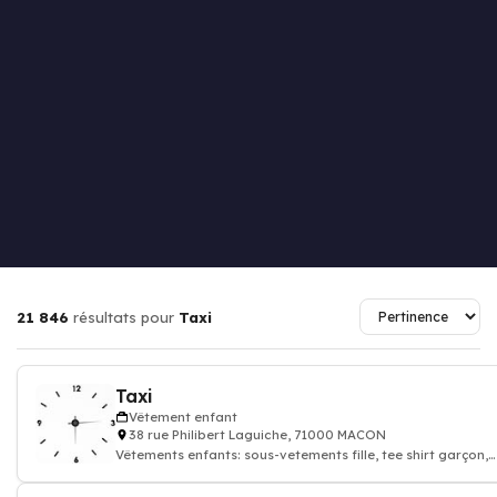
21 846
résultats pour
Taxi
Taxi
Vêtement enfant
38 rue Philibert Laguiche, 71000 MACON
Vêtements enfants: sous-vetements fille, tee shirt garçon,
pantalon, pull, sweat, chemis