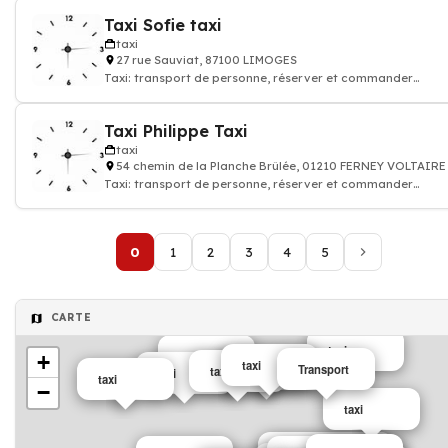
Taxi Sofie taxi
taxi
27 rue Sauviat, 87100 LIMOGES
Taxi: transport de personne, réserver et commander
chauffeur de taxi
Taxi Philippe Taxi
taxi
54 chemin de la Planche Brûlée, 01210 FERNEY VOLTAIRE
Taxi: transport de personne, réserver et commander
chauffeur de taxi
0
1
2
3
4
5
CARTE
taxi
taxi
+
taxi
taxi
Transport
taxi
taxi
taxi
−
taxi