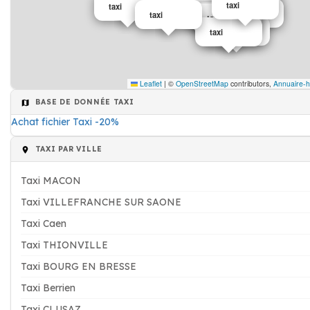
Vêtement enfant
taxi
taxi
Vêtement enfant
Vêtement enfant
taxi
taxi
taxi
taxi
taxi
taxi
Leaflet
|
©
OpenStreetMap
contributors,
Annuaire-h
BASE DE DONNÉE TAXI
Achat fichier Taxi -20%
TAXI PAR VILLE
Taxi MACON
Taxi VILLEFRANCHE SUR SAONE
Taxi Caen
Taxi THIONVILLE
Taxi BOURG EN BRESSE
Taxi Berrien
Taxi CLUSAZ