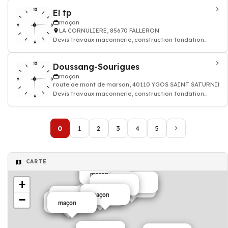
El tp
maçon
LA CORNULIERE, 85670 FALLERON
Devis travaux maconnerie, construction fondation
rénovation murs batiment maison
Doussang-Sourigues
maçon
route de mont de marsan, 40110 YGOS SAINT SATURNIN
Devis travaux maconnerie, construction fondation
rénovation murs batiment maison
0
1
2
3
4
5
CARTE
maçon
maçon
+
maçon
maçon
maçon
maçon
maçon
maçon
−
maçon
maçon