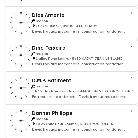
rénovation murs batiment maison
Dias Antonio
maçon
16 rue Pasteur, 89210 BELLECHAUME
Devis travaux maconnerie, construction fondation
rénovation murs batiment maison
Dino Teixeira
maçon
1 allée Rene Laure, 45650 SAINT JEAN LE BLANC
Devis travaux maconnerie, construction fondation
rénovation murs batiment maison
D.M.P. Batiment
maçon
ZA 15 clos Raimbaudieres, 41400 SAINT GEORGES SUR CH
Entreprises de batiment - Devis travaux maconnerie,
construction fondation rénovation mur
Donnet Philippe
maçon
10 avenue Paul Doumer, 34480 POUZOLLES
Devis travaux maconnerie, construction fondation
rénovation murs batiment maison