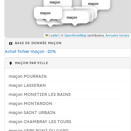
maçon
maçon
maçon
maçon
maçon
maçon
maçon
maçon
maçon
maçon
Leaflet
|
©
OpenStreetMap
contributors,
Annuaire-horaire
BASE DE DONNÉE MAÇON
Achat fichier maçon -20%
MAÇON PAR VILLE
maçon POURRAIN
maçon LASSERAN
maçon MONETIER LES BAINS
maçon MONTARDON
maçon SAINT URBAIN
maçon CHAMBRAY LES TOURS
maçon VERS PONT DU GARD