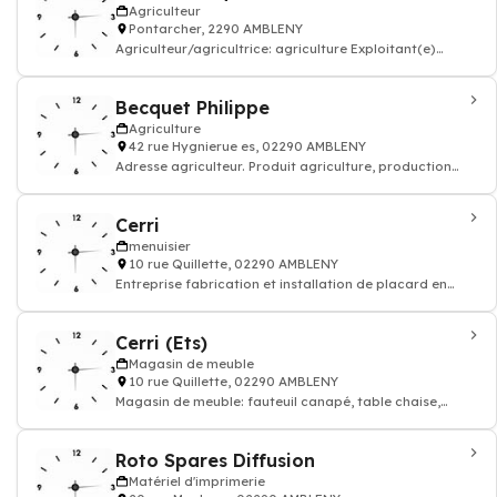
Agriculteur
Pontarcher, 2290 AMBLENY
Agriculteur/agricultrice: agriculture Exploitant(e)
production agricole, elevage
Becquet Philippe
Agriculture
42 rue Hygnierue es, 02290 AMBLENY
Adresse agriculteur. Produit agriculture, production
agricole
Cerri
menuisier
10 rue Quillette, 02290 AMBLENY
Entreprise fabrication et installation de placard en
bois, aluminium, pvc
Cerri (Ets)
Magasin de meuble
10 rue Quillette, 02290 AMBLENY
Magasin de meuble: fauteuil canapé, table chaise,
armoire lit cuisine, mobilier design
Roto Spares Diffusion
Matériel d'imprimerie