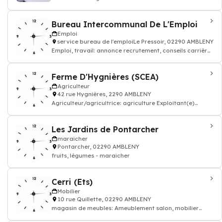
Bureau Intercommunal De L'Emploi
Emploi
service bureau de l'emploiLe Pressoir, 02290 AMBLENY
Emploi, travail: annonce recrutement, conseils carrière
job, CV candidat à emploi (servi
Ferme D'Hygnières (SCEA)
Agriculteur
42 rue Hygnières, 2290 AMBLENY
Agriculteur/agricultrice: agriculture Exploitant(e)
production agricole, elevage
Les Jardins de Pontarcher
maraîcher
Pontarcher, 02290 AMBLENY
fruits, légumes - maraîcher
Cerri (Ets)
Mobilier
10 rue Quillette, 02290 AMBLENY
magasin de meubles: Ameublement salon, mobilier
séjour, bureau table chaise design