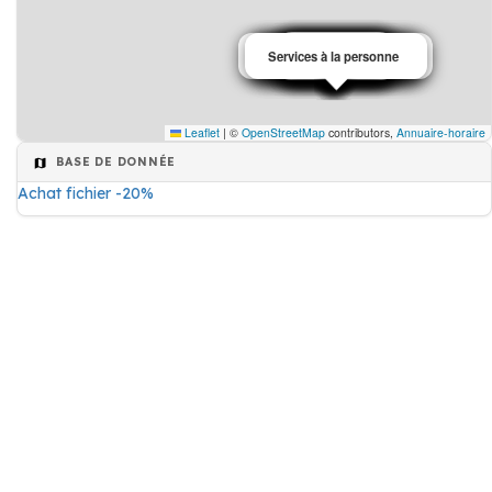
Agriculteur
Restaurant
maraîcher
Installation de chauffage
Services à la personne
Matériel d'imprimerie
Transporteur routier
Transporteur routier
Magasin de meuble
Pose de fenêtre
Charpentier
Agriculture
Pharmacie
menuisier
Dentiste
Mobilier
Transport
Agriculteur
Electricien
Leaflet
|
©
OpenStreetMap
contributors,
Annuaire-horaire
BASE DE DONNÉE
Achat fichier -20%