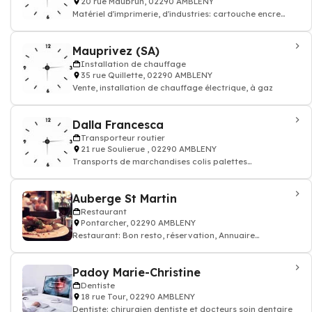
20 rue Maubrun, 02290 AMBLENY
Matériel d'imprimerie, d'industries: cartouche encre
papier
Mauprivez (SA)
Installation de chauffage
35 rue Quillette, 02290 AMBLENY
Vente, installation de chauffage électrique, à gaz
Dalla Francesca
Transporteur routier
21 rue Soulierue , 02290 AMBLENY
Transports de marchandises colis palettes
affretement, Messagerie express - Transporteur r
Auberge St Martin
Restaurant
Pontarcher, 02290 AMBLENY
Restaurant: Bon resto, réservation, Annuaire
restaurant
Padoy Marie-Christine
Dentiste
18 rue Tour, 02290 AMBLENY
Dentiste: chirurgien dentiste et docteurs soin dentaire