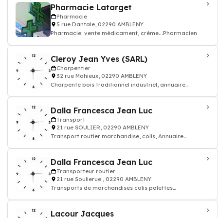
Pharmacie Latarget
Pharmacie
5 rue Dantale, 02290 AMBLENY
Pharmacie: vente médicament, crème...Pharmacien
Cleroy Jean Yves (SARL)
Charpentier
32 rue Mahieux, 02290 AMBLENY
Charpente bois traditionnel industriel, annuaire
charpente
Dalla Francesca Jean Luc
Transport
21 rue SOULIER, 02290 AMBLENY
Transport routier marchandise, colis, Annuaire
transporteur
Dalla Francesca Jean Luc
Transporteur routier
21 rue Soulierue , 02290 AMBLENY
Transports de marchandises colis palettes
affretement, Messagerie express - Transporteur r
Lacour Jacques