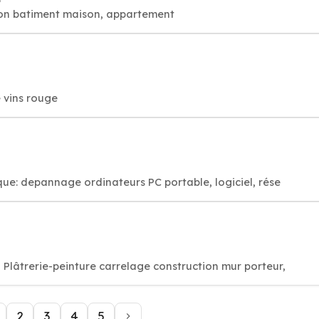
tion batiment maison, appartement
e vins rouge
que: depannage ordinateurs PC portable, logiciel, rése
Plâtrerie-peinture carrelage construction mur porteur,
2
3
4
5