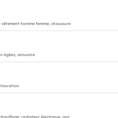
es: vêtement homme femme, chaussure
es âgées, annuaire
stauration
 chauffage, radiateur électrique, gaz