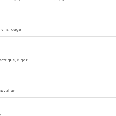
e vins rouge
ectrique, à gaz
énovation
Y