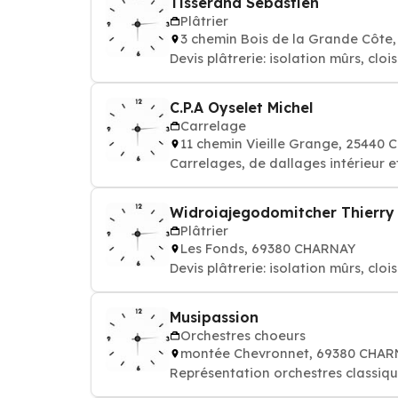
Tisserand Sébastien
Plâtrier
3 chemin Bois de la Grande Côt
Devis plâtrerie: isolation mûrs, clo
C.P.A Oyselet Michel
Carrelage
11 chemin Vieille Grange, 25440
Carrelages, de dallages intérieur et
Widroiajegodomitcher Thierry
Plâtrier
Les Fonds, 69380 CHARNAY
Devis plâtrerie: isolation mûrs, clo
Musipassion
Orchestres choeurs
montée Chevronnet, 69380 CHAR
Représentation orchestres classiqu