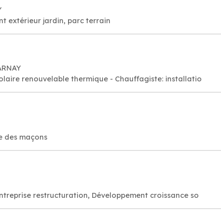
Y
extérieur jardin, parc terrain
HARNAY
aire renouvelable thermique - Chauffagiste: installatio
re des maçons
entreprise restructuration, Développement croissance so