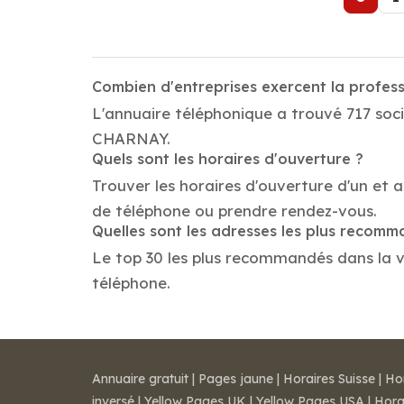
Combien d'entreprises exercent la profe
L'annuaire téléphonique a trouvé 717 soci
CHARNAY.
Quels sont les horaires d'ouverture ?
Trouver les horaires d'ouverture d'un et
de téléphone ou prendre rendez-vous.
Quelles sont les adresses les plus recom
Le top 30 les plus recommandés dans la vil
téléphone.
Annuaire gratuit
|
Pages jaune
|
Horaires Suisse
|
Ho
inversé
|
Yellow Pages UK
|
Yellow Pages USA
|
Hora