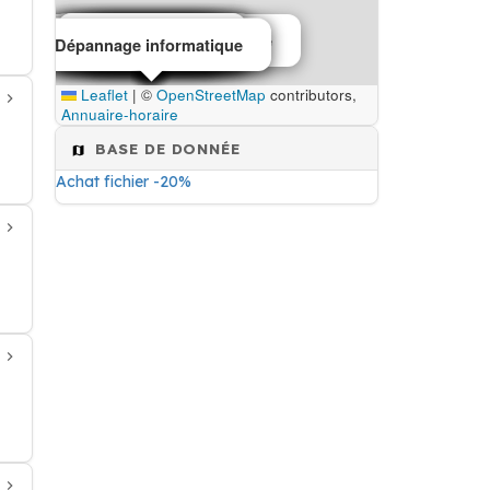
Orchestres choeurs
Gestion entreprise
Producteur de vin
Producteur de vin
Import export de matières textile
Chauffagiste
Paysagiste
Restaurant
Plâtrier
Cabinet architecte
Installation de chauffage
maison de retraite
Chauffagiste
Dépannage informatique
Leaflet
|
©
OpenStreetMap
contributors,
Annuaire-horaire
BASE DE DONNÉE
Achat fichier -20%