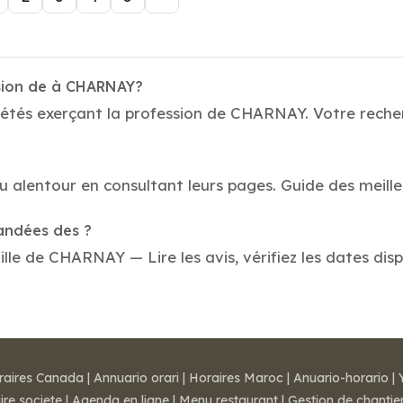
ssion de à CHARNAY?
étés exerçant la profession de CHARNAY. Votre recherch
 au alentour en consultant leurs pages. Guide des mei
mandées des ?
le de CHARNAY — Lire les avis, vérifiez les dates disp
raires Canada
|
Annuario orari
|
Horaires Maroc
|
Anuario-horario
|
ire societe
|
Agenda en ligne
|
Menu restaurant
|
Gestion de chantie