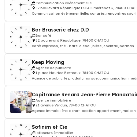
Communication événementielle
57 boulevard République ESPA lumiérebat 3, 78400 CHA
Communication événementielle: congrès, rencontres sport
foires, festivals, soirée
Bar Brasserie chez D.D
Bar café
82 boulevard République, 78400 CHATOU
café: expresso, thé - bars: alcool, bière, cocktail, barman
Keep Moving
Agence de publicité
1 place Maurice Berteaux, 78400 CHATOU
Agence de publicité produit, marque, communication médi
Conseil en stratégie et créa
Agence immobilière
21 avenue Verdun, 78400 CHATOU
Agence immobilière: achat location appartement, maison 
Conseiller en immobilier
Sofinim et Cie
lotisseurs Immobilier