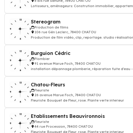
6 Bis rue Sahune, 78400 CHATOU
Lotisseurs, aménageurs: Constrution immobilier, appartem
maison
Stereogram
Production de films
106 rue Gén Leclerc, 78400 CHATOU
Production de film vidéo, clip, reportage. studio réalisatio
audiovisuelle scénario
Burguion Cédric
Plombier
91 avenue Marue Foch, 78400 CHATOU
installation dépannage plomberie, réparation fuite d'eau -
Plombier
Chatou-Fleurs
Fleuriste
26 avenue Marue Foch, 78400 CHATOU
Fleuriste: Bouquet de Fleur, rose. Plante verte interieur
Etablissements Beauvironnois
Fleuriste
44 rue Procession, 78400 CHATOU
Fleuriste: Bouquet de Fleur, rose. Plante verte interieur