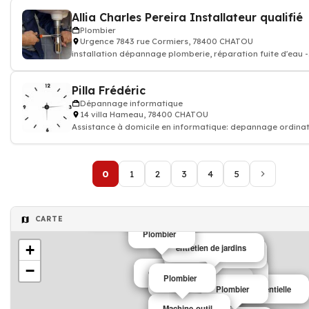
Allia Charles Pereira Installateur qualifié
Plombier
Urgence 7843 rue Cormiers, 78400 CHATOU
installation dépannage plomberie, réparation fuite d'eau -
Plombier
Pilla Frédéric
Dépannage informatique
14 villa Hameau, 78400 CHATOU
Assistance à domicile en informatique: depannage ordina
portable, logiciel, rése
0
1
2
3
4
5
Travaux publics
CARTE
Plombier
+
entretien de jardins
entretien de jardins
−
Cinéma
Agence immobilière
Plombier
Production de films
Communication événementielle
Plombier
Bar café
Machine-outil