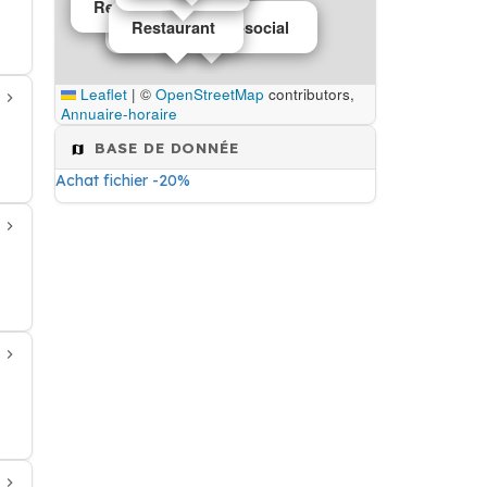
Restaurant
Centre médico-social
Restaurant
Leaflet
|
©
OpenStreetMap
contributors,
Annuaire-horaire
BASE DE DONNÉE
Achat fichier -20%