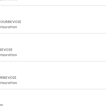
 COURBEVOIE
stauration
RBEVOIE
stauration
OURBEVOIE
stauration
IE