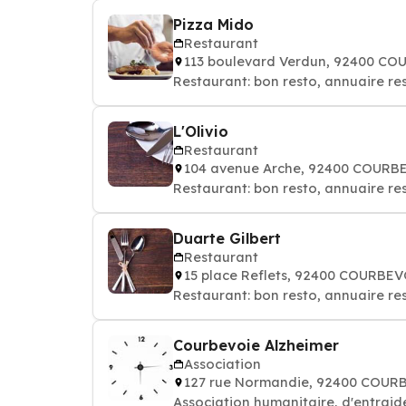
Pizza Mido
Restaurant
113 boulevard Verdun, 92400 C
Restaurant: bon resto, annuaire re
L'Olivio
Restaurant
104 avenue Arche, 92400 COURB
Restaurant: bon resto, annuaire re
Duarte Gilbert
Restaurant
15 place Reflets, 92400 COURBE
Restaurant: bon resto, annuaire re
Courbevoie Alzheimer
Association
127 rue Normandie, 92400 COUR
Association humanitaire, d'entraide