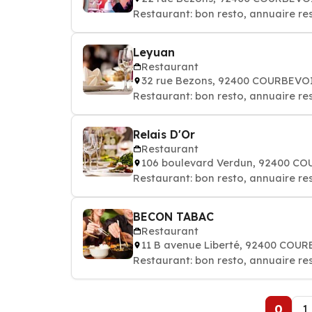
Restaurant: bon resto, annuaire re
Leyuan
Restaurant
32 rue Bezons, 92400 COURBEVO
Restaurant: bon resto, annuaire re
Relais D'Or
Restaurant
106 boulevard Verdun, 92400 C
Restaurant: bon resto, annuaire re
BECON TABAC
Restaurant
11 B avenue Liberté, 92400 COU
Restaurant: bon resto, annuaire re
0
1