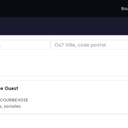
Bou
ce Ouest
00 COURBEVOIE
, sociales