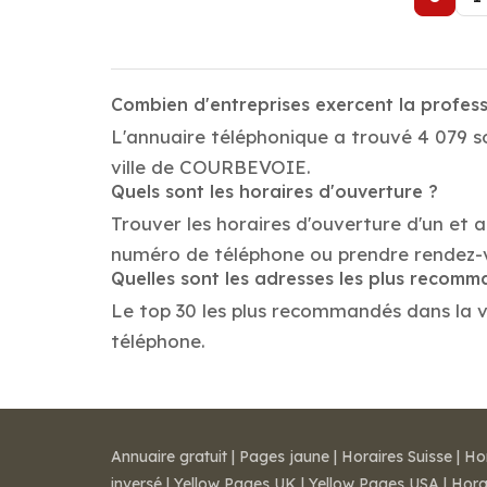
Combien d'entreprises exercent la profe
L'annuaire téléphonique a trouvé 4 079 s
ville de COURBEVOIE.
Quels sont les horaires d'ouverture ?
Trouver les horaires d'ouverture d'un et 
numéro de téléphone ou prendre rendez-
Quelles sont les adresses les plus recom
Le top 30 les plus recommandés dans la vi
téléphone.
Annuaire gratuit
|
Pages jaune
|
Horaires Suisse
|
Ho
inversé
|
Yellow Pages UK
|
Yellow Pages USA
|
Hora