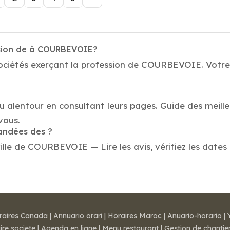
ssion de à COURBEVOIE?
ociétés exerçant la profession de COURBEVOIE. Votre r
au alentour en consultant leurs pages. Guide des meil
vous.
mandées des ?
lle de COURBEVOIE — Lire les avis, vérifiez les dates 
raires Canada
|
Annuario orari
|
Horaires Maroc
|
Anuario-horario
|
ire societe
|
Agenda en ligne
|
Menu restaurant
|
Gestion de chantie