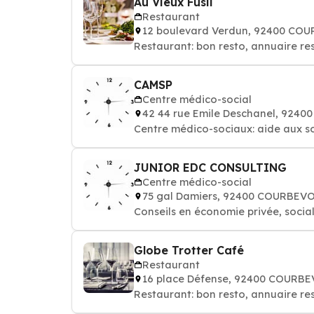
Au Vieux Fusil
Restaurant
12 boulevard Verdun, 92400 CO
Restaurant: bon resto, annuaire re
CAMSP
Centre médico-social
42 44 rue Emile Deschanel, 924
Centre médico-sociaux: aide aux so
JUNIOR EDC CONSULTING
Centre médico-social
75 gal Damiers, 92400 COURBEV
Conseils en économie privée, social
Globe Trotter Café
Restaurant
16 place Défense, 92400 COURB
Restaurant: bon resto, annuaire re