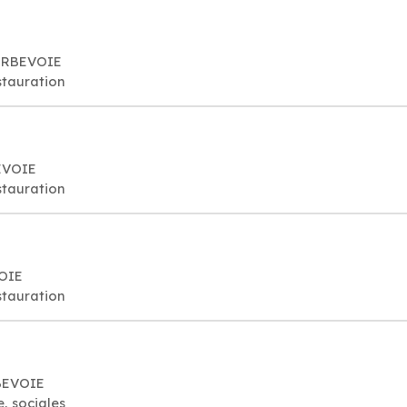
OURBEVOIE
stauration
EVOIE
stauration
VOIE
stauration
BEVOIE
, sociales