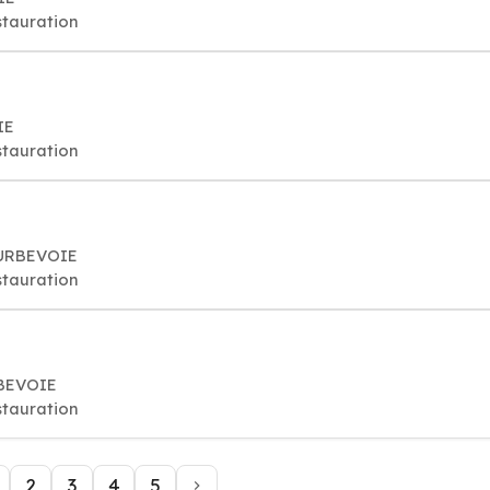
stauration
IE
stauration
OURBEVOIE
stauration
RBEVOIE
stauration
2
3
4
5