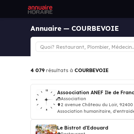
Annuaire — COURBEVOIE
4 079
résultats à
COURBEVOIE
Assoociation ANEF Ile de Fran
Association
2 avenue Château du Loir, 924
Association humanitaire, d'entraide
Le Bistrot d'Edouard
Restaurant