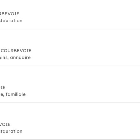
URBEVOIE
stauration
00 COURBEVOIE
ins, annuaire
OIE
e, familiale
EVOIE
stauration