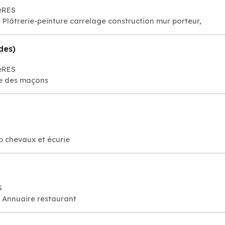
èRES
Plâtrerie-peinture carrelage construction mur porteur,
des)
èRES
re des maçons
b chevaux et écurie
S
, Annuaire restaurant