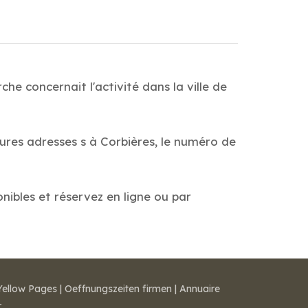
he concernait l'activité dans la ville de
eures adresses s à Corbières, le numéro de
onibles et réservez en ligne ou par
Yellow Pages
|
Oeffnungszeiten firmen
|
Annuaire
r