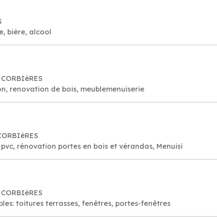
S
, bière, alcool
20 CORBIèRES
ion, renovation de bois, meublemenuiserie
 CORBIèRES
 pvc, rénovation portes en bois et vérandas, Menuisi
20 CORBIèRES
es: toitures terrasses, fenêtres, portes-fenêtres