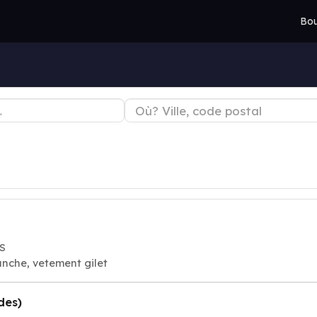
Bou
S
anche, vetement gilet
des)