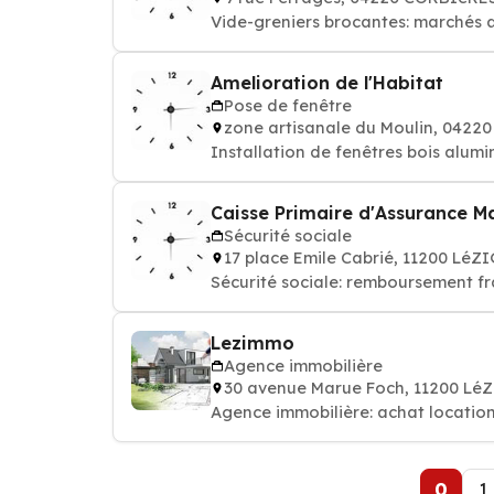
Vide-greniers brocantes: marchés au
Amelioration de l'Habitat
Pose de fenêtre
zone artisanale du Moulin, 042
Installation de fenêtres bois alumi
Caisse Primaire d'Assurance M
Sécurité sociale
17 place Emile Cabrié, 11200 L
Sécurité sociale: remboursement f
Lezimmo
Agence immobilière
30 avenue Marue Foch, 11200 L
Agence immobilière: achat locatio
0
1