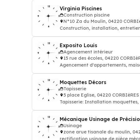
Virginia Piscines
Construction piscine
N°10 Za du Moulin, 04220 CORB
Construction, installation, entret
Exposito Louis
Agencement intérieur
15 rue des écoles, 04220 CORBIè
Agencement d'appartements, maison:
Moquettes Décors
Tapisserie
5 place Eglise, 04220 CORBIèRES
Tapisserie: Installation moquettes,
Mécanique Usinage de Précisi
Usinage
zone arue tisanale du moulin, 
rectification usinage de pièce méc