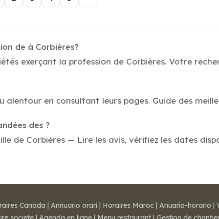
sion de à Corbières?
tés exerçant la profession de Corbières. Votre recherc
au alentour en consultant leurs pages. Guide des meill
mandées des ?
le de Corbières — Lire les avis, vérifiez les dates disp
raires Canada
|
Annuario orari
|
Horaires Maroc
|
Anuario-horario
|
ire societe
|
Agenda en ligne
|
Menu restaurant
|
Gestion de chantie