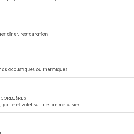
er dîner, restauration
nds acoustiques ou thermiques
20 CORBIèRES
, porte et volet sur mesure menuisier
S