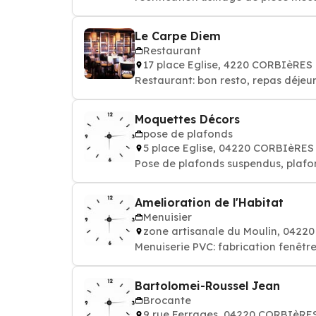
Le Carpe Diem
Restaurant
17 place Eglise, 4220 CORBIèRES
Restaurant: bon resto, repas déjeun
Moquettes Décors
pose de plafonds
5 place Eglise, 04220 CORBIèRES
Pose de plafonds suspendus, plafo
Amelioration de l'Habitat
Menuisier
zone artisanale du Moulin, 042
Menuiserie PVC: fabrication fenêtre
Bartolomei-Roussel Jean
Brocante
9 rue Ferrages, 04220 CORBIèRE