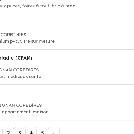
x puces, foires à tout, bric à brac
20 CORBIèRES
nium pvc, vitre sur mesure
aladie (CPAM)
éZIGNAN CORBIèRES
rais médicaux santé
éZIGNAN CORBIèRES
n appartement, maison
2
3
4
5