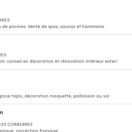
IèRES
ien de piscines. Vente de spas, saunas et hammams
RES
 conseil en décoration et rénovation intérieur exteri
 pose tapis, décoration moquette, paillasson au sol
on
04220 CORBIèRES
anique, correction fraisage