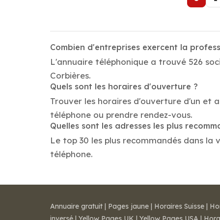
Combien d'entreprises exercent la profes
L'annuaire téléphonique a trouvé 526 socié
Corbières.
Quels sont les horaires d'ouverture ?
Trouver les horaires d'ouverture d'un et 
téléphone ou prendre rendez-vous.
Quelles sont les adresses les plus recom
Le top 30 les plus recommandés dans la vil
téléphone.
Annuaire gratuit
|
Pages jaune
|
Horaires Suisse
|
Ho
inversé
|
Yellow Pages UK
|
Yellow Pages USA
|
Hora