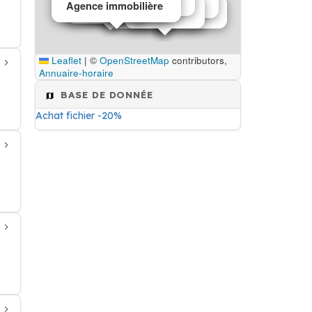
Agencement intérieur
Agence immobilière
Sécurité sociale
Restaurant
Travaux d'isolation
Menuiserie
Menuisier
Leaflet
|
©
OpenStreetMap
contributors,
Annuaire-horaire
BASE DE DONNÉE
Achat fichier -20%