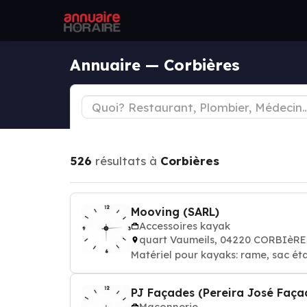
Annuaire — Corbières
526
résultats à
Corbières
Mooving (SARL)
Accessoires kayak
quart Vaumeils, 04220 CORBIèRE
Matériel pour kayaks: rame, sac ét
PJ Façades (Pereira José Faça
Maçonnerie