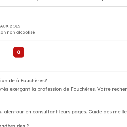
S AUX BOIS
son non alcoolisé
0
sion de à Fouchères?
tés exerçant la profession de Fouchères. Votre recherch
au alentour en consultant leurs pages. Guide des meill
mandées des ?