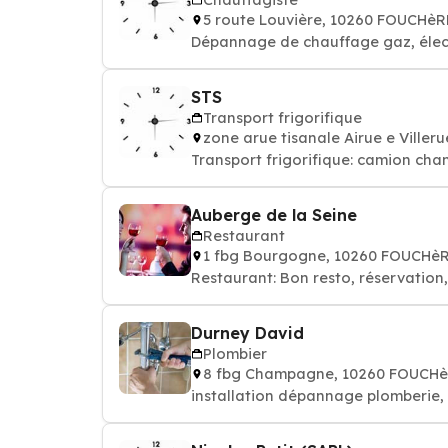
5 route Louvière, 10260 FOUCHè
Dépannage de chauffage gaz, élect
STS
Transport frigorifique
zone arue tisanale Airue e Ville
Transport frigorifique: camion cha
Auberge de la Seine
Restaurant
1 fbg Bourgogne, 10260 FOUCHè
Restaurant: Bon resto, réservation
Durney David
Plombier
8 fbg Champagne, 10260 FOUCH
installation dépannage plomberie, 