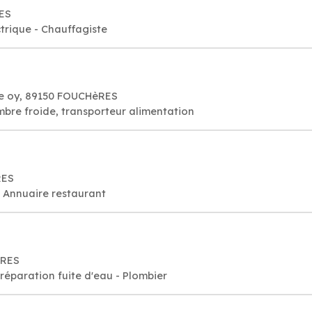
RES
rique - Chauffagiste
rue oy, 89150 FOUCHèRES
mbre froide, transporteur alimentation
RES
, Annuaire restaurant
èRES
réparation fuite d'eau - Plombier