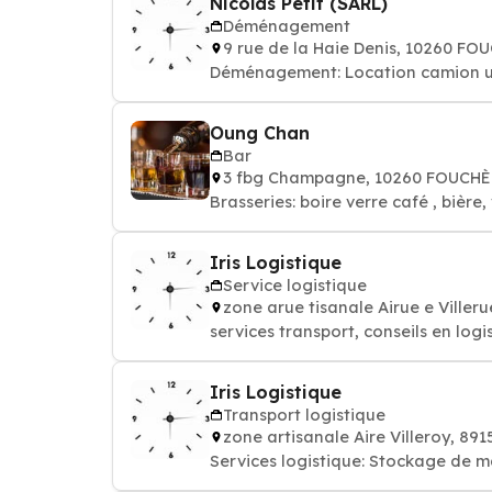
Nicolas Petit (SARL)
Déménagement
9 rue de la Haie Denis, 10260 F
Déménagement: Location camion uti
Oung Chan
Bar
3 fbg Champagne, 10260 FOUCH
Brasseries: boire verre
Iris Logistique
Service logistique
zone arue tisanale Airue e Ville
services transport, conseils en logi
Iris Logistique
Transport logistique
zone artisanale Aire Villeroy, 8
Services logistique: Stockage de 