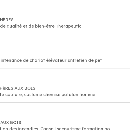
CHÈRES
utique relaxante, de qualité et de bien-être Therapeutic
S
ialiste du chariot élévateur Maintenance de chariot élévateur Entretien de pet
UCHèRES AUX BOIS
aute couture, costume chemise patalon homme
 AUX BOIS
ntion des incendies, Conseil secourisme formation po