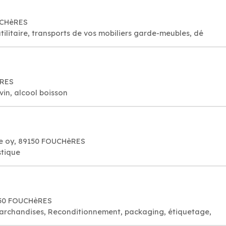
OUCHèRES
litaire, transports de vos mobiliers garde-meubles, dé
ÈRES
 café , bière, vin, alcool boisson
rue oy, 89150 FOUCHèRES
stique
9150 FOUCHèRES
marchandises, Reconditionnement, packaging, étiquetage,