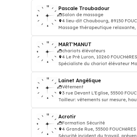
Pascale Troubadour
Salon de massage
4 lieu-dit Chaubourg, 89150 FOU
Massage thérape
MART'MANUT
chariots élévateurs
4 Le Pré Luron, 10260 FOUCHèRE
Spéc
Lainet Angélique
Vêtement
3 rue Devant L'Eglise, 55500 FO
Tailleur: vêtements sur mesure, h
Acrotir
Formation Sécurité
4 Grande Rue, 55500 FOUCHèRES
Sécurité incident du travail, préve