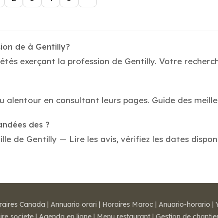
ion de à Gentilly?
tés exerçant la profession de Gentilly. Votre recherche
au alentour en consultant leurs pages. Guide des meille
mandées des ?
e de Gentilly — Lire les avis, vérifiez les dates dispon
raires Canada
|
Annuario orari
|
Horaires Maroc
|
Anuario-horario
|
ire societe
|
Agenda en ligne
|
Menu restaurant
|
Gestion de chantie