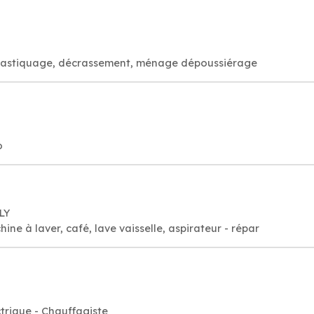
é, astiquage, décrassement, ménage dépoussiérage
o
LY
e à laver, café, lave vaisselle, aspirateur - répar
rique - Chauffagiste