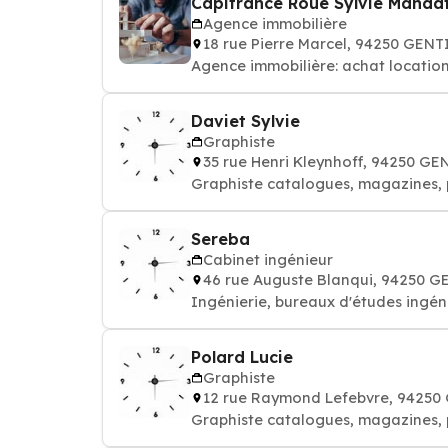
Capifrance Roue Sylvie Manda
Agence immobilière
18 rue Pierre Marcel, 94250 GENT
Agence immobilière: achat location
Daviet Sylvie
Graphiste
35 rue Henri Kleynhoff, 94250 GE
Graphiste catalogues, magazines, p
Sereba
Cabinet ingénieur
46 rue Auguste Blanqui, 94250 G
Ingénierie, bureaux d'études ingé
Polard Lucie
Graphiste
12 rue Raymond Lefebvre, 94250
Graphiste catalogues, magazines, p