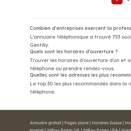
Combien d'entreprises exercent la profess
L'annuaire téléphonique a trouvé 753 socié
Gentilly.
Quels sont les horaires d'ouverture ?
Trouver les horaires d'ouverture d'un et 
téléphone ou prendre rendez-vous.
Quelles sont les adresses les plus recom
Le top 30 les plus recommandés dans la vill
téléphone.
Annuaire gratuit
|
Pages jaune
|
Horaires Suisse
|
Ho
inversé
|
Yellow Pages UK
|
Yellow Pages USA
|
Hora