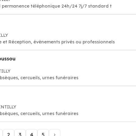
eil permanence téléphonique 24h/24 7j/7 standard t
ILLY
ge et Réception, évènements privés ou professionnels
oussou
TILLY
sèques, cercueils, urnes funéraires
ENTILLY
sèques, cercueils, urnes funéraires
2
3
4
5