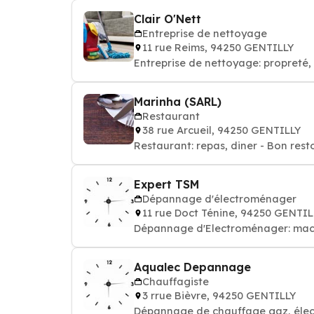
Clair O'Nett
Entreprise de nettoyage
11 rue Reims, 94250 GENTILLY
Entreprise de nettoyage: propret
Marinha (SARL)
Restaurant
38 rue Arcueil, 94250 GENTILLY
Restaurant: repas, diner - Bon rest
Expert TSM
Dépannage d'électroménager
11 rue Doct Ténine, 94250 GENTIL
Dépannage d'Electroménager: machin
Aqualec Depannage
Chauffagiste
3 rrue Bièvre, 94250 GENTILLY
Dépannage de chauffage gaz, élect