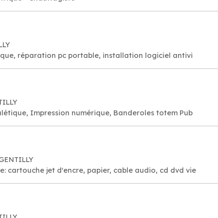
LLY
, réparation pc portable, installation logiciel antivi
TILLY
nalétique, Impression numérique, Banderoles totem Pub
 GENTILLY
 cartouche jet d'encre, papier, cable audio, cd dvd vie
TILLY