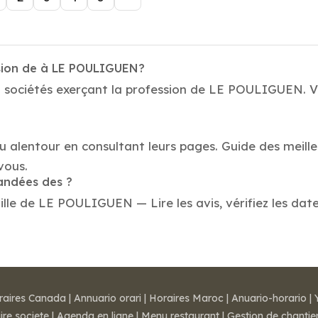
ssion de à LE POULIGUEN?
 sociétés exerçant la profession de LE POULIGUEN. Vo
au alentour en consultant leurs pages. Guide des meil
vous.
mandées des ?
lle de LE POULIGUEN — Lire les avis, vérifiez les date
raires Canada
|
Annuario orari
|
Horaires Maroc
|
Anuario-horario
|
ire societe
|
Agenda en ligne
|
Menu restaurant
|
Gestion de chantie