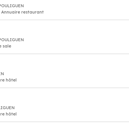
E POULIGUEN
, Annuaire restaurant
E POULIGUEN
e sale
EN
re hôtel
ULIGUEN
re hôtel