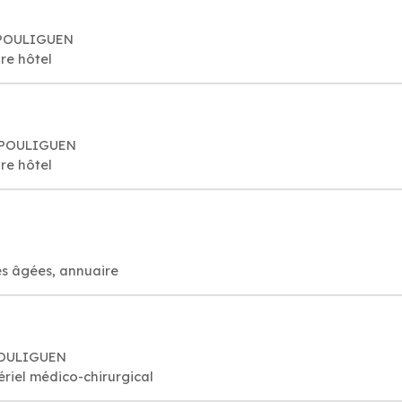
E POULIGUEN
re hôtel
E POULIGUEN
re hôtel
es âgées, annuaire
 POULIGUEN
ériel médico-chirurgical