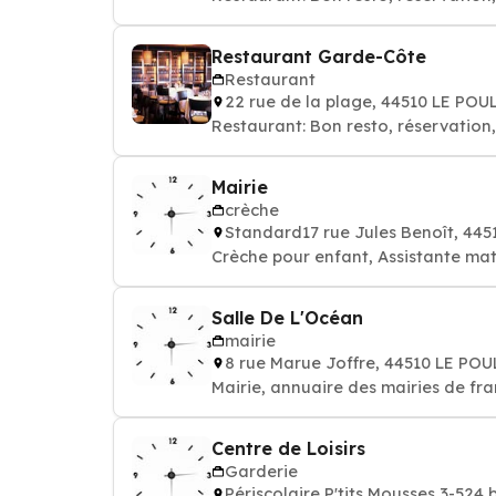
Restaurant Garde-Côte
Restaurant
22 rue de la plage, 44510 LE PO
Restaurant: Bon resto, réservation
Mairie
crèche
Standard17 rue Jules Benoît, 44
Crèche pour enfant, Assistante mat
Salle De L'Océan
mairie
8 rue Marue Joffre, 44510 LE PO
Mairie, annuaire des mairies de fr
Centre de Loisirs
Garderie
Périscolaire P'tits Mousses 3-5