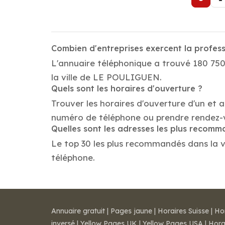
Combien d'entreprises exercent la profe
L'annuaire téléphonique a trouvé 180 750
la ville de LE POULIGUEN.
Quels sont les horaires d'ouverture ?
Trouver les horaires d'ouverture d'un et 
numéro de téléphone ou prendre rendez-
Quelles sont les adresses les plus recom
Le top 30 les plus recommandés dans la vi
téléphone.
Annuaire gratuit
|
Pages jaune
|
Horaires Suisse
|
Ho
inversé
|
Yellow Pages UK
|
Yellow Pages USA
|
Hora