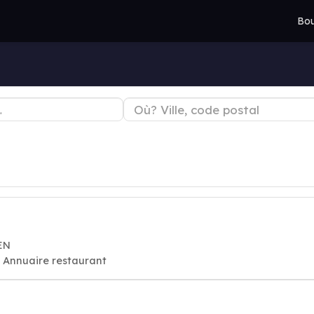
Bou
EN
, Annuaire restaurant
m