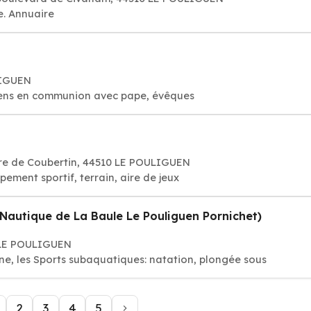
e. Annuaire
LIGUEN
étiens en communion avec pape, évêques
rre de Coubertin, 44510 LE POULIGUEN
ipement sportif, terrain, aire de jeux
e Nautique de La Baule Le Pouliguen Pornichet)
0 LE POULIGUEN
ine, les Sports subaquatiques: natation, plongée sous
2
3
4
5