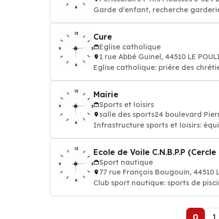
Garde d'enfant, recherche garderi
Cure
Eglise catholique
1 rue Abbé Guinel, 44510 LE POU
Eglise catholique: prière des chr
Mairie
Sports et loisirs
salle des sports24 boulevard Pie
Infrastructure sports et loisirs: équ
Ecole de Voile C.N.B.P.P (Cercl
Sport nautique
77 rue François Bougouin, 4451
Club sport nautique: sports de pisc
0
1