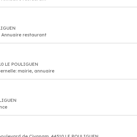
ULIGUEN
, Annuaire restaurant
510 LE POULIGUEN
ernelle: mairie, annuaire
ULIGUEN
ance
24 boulevard de Civanam, 44510 LE POULIGUEN