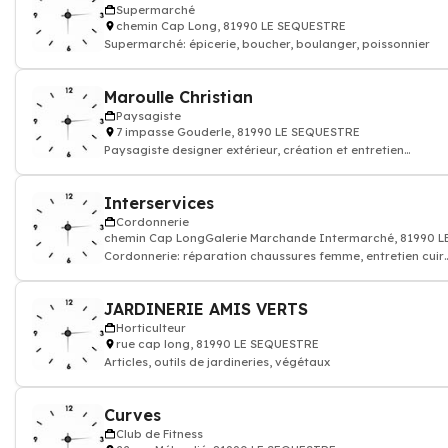
Supermarché
chemin Cap Long, 81990 LE SEQUESTRE
Supermarché: épicerie, boucher, boulanger, poissonnier
Maroulle Christian
Paysagiste
7 impasse Gouderle, 81990 LE SEQUESTRE
Paysagiste designer extérieur, création et entretien
d'espaces verts
Interservices
Cordonnerie
chemin Cap LongGalerie Marchande Intermarché, 81990 
Cordonnerie: réparation chaussures femme, entretien cuir
homme, Cordonnier
JARDINERIE AMIS VERTS
Horticulteur
rue cap long, 81990 LE SEQUESTRE
Articles, outils de jardineries, végétaux
Curves
Club de Fitness