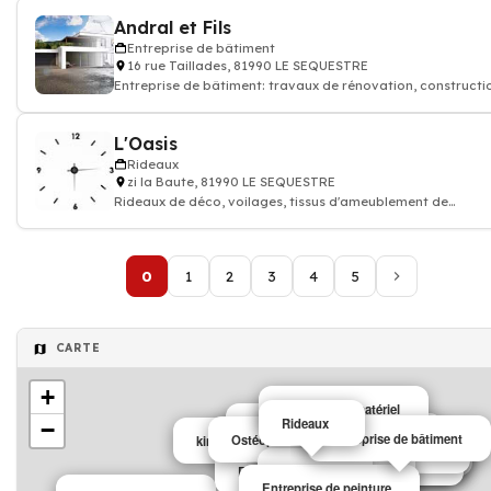
Andral et Fils
Entreprise de bâtiment
16 rue Taillades, 81990 LE SEQUESTRE
Entreprise de bâtiment: travaux de rénovation, constructi
maison appartement btp
L'Oasis
Rideaux
zi la Baute, 81990 LE SEQUESTRE
Rideaux de déco, voilages, tissus d'ameublement de
décoration
0
1
2
3
4
5
CARTE
+
Location de matériel
Rideaux
−
Médecin
Psychologue
Entreprise de bâtiment
Ostéopathe
kinésithérapeute
Gymnastique
Sports et loisirs
Clubs squash
Supermarché
Supermarché
Horticulteur
Entreprise de maçonnerie
Restaurant
Cordonnerie
Entreprise de peinture