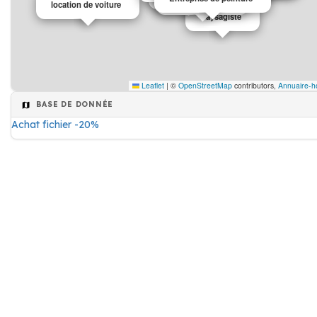
Club de Fitness
location de voiture
Paysagiste
Leaflet
|
©
OpenStreetMap
contributors,
Annuaire-h
BASE DE DONNÉE
Achat fichier -20%