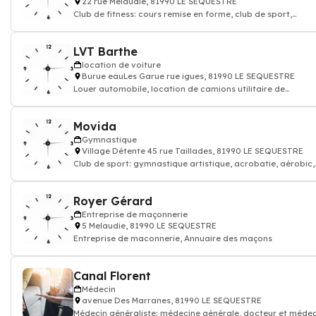
22 rue Mélaudié, 81990 LE SEQUESTRE
Club de fitness: cours remise en forme, club de sport,
musculation
LVT Barthe
location de voiture
Burue eauLes Garue rue igues, 81990 LE SEQUESTRE
Louer automobile, location de camions utilitaire de
véhicules: berline sport
Movida
Gymnastique
Village Détente 45 rue Taillades, 81990 LE SEQUESTRE
Club de sport: gymnastique artistique, acrobatie, aérobic,
athlétisme, trapèze
Royer Gérard
Entreprise de maçonnerie
5 Melaudie, 81990 LE SEQUESTRE
Entreprise de maconnerie, Annuaire des maçons
Canal Florent
Médecin
avenue Des Marranes, 81990 LE SEQUESTRE
Médecin généraliste: médecine générale, docteur et médec