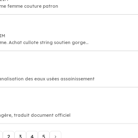
mme femme couture patron
EIM
e. Achat cullote string soutien gorge...
analisation des eaux usées assainissement
M
ngère, traduit document officiel
2
3
4
5