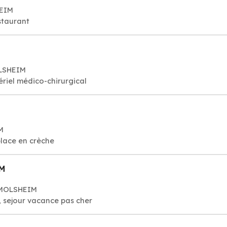
HEIM
staurant
OLSHEIM
ériel médico-chirurgical
M
place en crèche
M
 MOLSHEIM
, sejour vacance pas cher