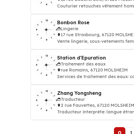
Couturier retouches vêtement ho
Bonbon Rose
Lingerie
17 rue Strasbourg, 67120 MOLSH
Vente lingerie, sous-vetements femm
Station d'Epuration
Traitement des eaux
rue Romains, 67120 MOLSHEIM
Services de traitement des eaux: c
Zhang Yongsheng
Traducteur
2 rue Fauvettes, 67120 MOLSHEI
Traducteur interprète: langue étra
0
1