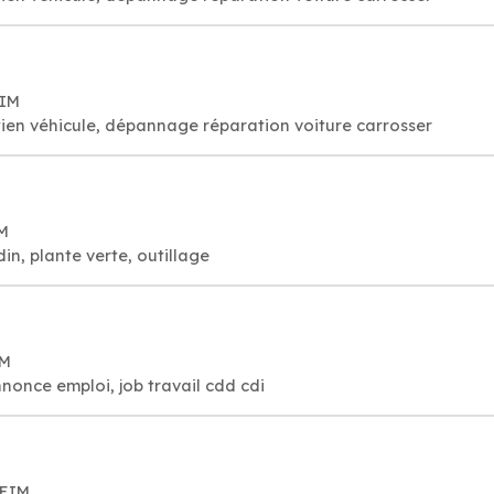
EIM
ien véhicule, dépannage réparation voiture carrosser
IM
din, plante verte, outillage
IM
nnonce emploi, job travail cdd cdi
HEIM