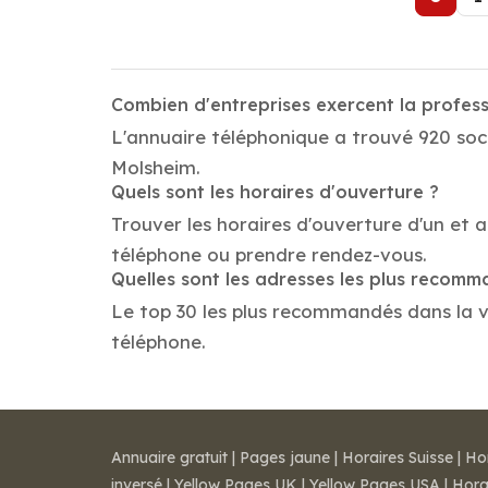
Combien d'entreprises exercent la profes
L'annuaire téléphonique a trouvé 920 soci
Molsheim.
Quels sont les horaires d'ouverture ?
Trouver les horaires d'ouverture d'un et 
téléphone ou prendre rendez-vous.
Quelles sont les adresses les plus recom
Le top 30 les plus recommandés dans la vil
téléphone.
Annuaire gratuit
|
Pages jaune
|
Horaires Suisse
|
Ho
inversé
|
Yellow Pages UK
|
Yellow Pages USA
|
Hora