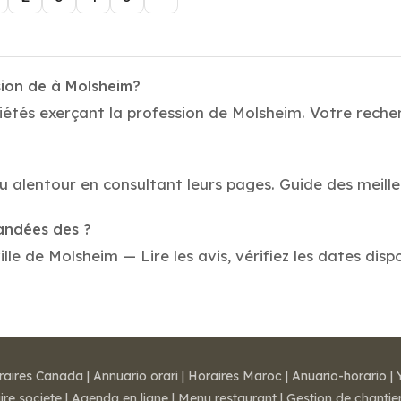
sion de à Molsheim?
étés exerçant la profession de Molsheim. Votre recherch
au alentour en consultant leurs pages. Guide des meill
mandées des ?
le de Molsheim — Lire les avis, vérifiez les dates disp
raires Canada
|
Annuario orari
|
Horaires Maroc
|
Anuario-horario
|
ire societe
|
Agenda en ligne
|
Menu restaurant
|
Gestion de chantie