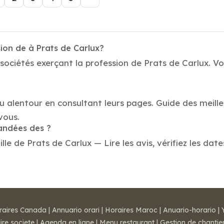
ion de à Prats de Carlux?
sociétés exerçant la profession de Prats de Carlux. Vo
u alentour en consultant leurs pages. Guide des meille
vous.
mandées des ?
le de Prats de Carlux — Lire les avis, vérifiez les date
raires Canada
|
Annuario orari
|
Horaires Maroc
|
Anuario-horario
|
ire societe
|
Agenda en ligne
|
Menu restaurant
|
Gestion de chantie