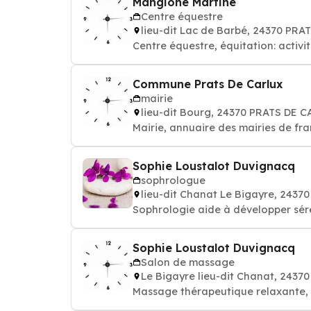
Mangione Martine
Centre équestre
lieu-dit Lac de Barbé, 24370 PR
Centre équestre, équitation: activ
Commune Prats De Carlux
mairie
lieu-dit Bourg, 24370 PRATS DE 
Mairie, annuaire des mairies de fr
Sophie Loustalot Duvignacq
sophrologue
lieu-dit Chanat Le Bigayre, 243
Sophrologie aide à développer séré
Sophie Loustalot Duvignacq
Salon de massage
Le Bigayre lieu-dit Chanat, 243
Massage thérape