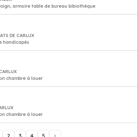
esign, armoire table de bureau bibiothèque
PRATS DE CARLUX
es handicapés
 CARLUX
on chambre à louer
CARLUX
on chambre à louer
2
3
4
5