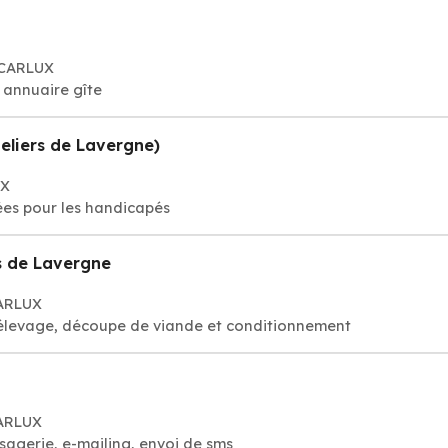
 CARLUX
 annuaire gîte
teliers de Lavergne)
UX
ées pour les handicapés
rs de Lavergne
CARLUX
'élevage, découpe de viande et conditionnement
CARLUX
agerie, e-mailing, envoi de sms