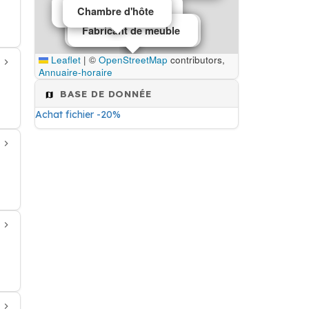
Maçonnerie
Animateur artistique
Chambre d'hôte
Fabricant de meubles
Fabricant de meuble
Leaflet
|
©
OpenStreetMap
contributors,
Annuaire-horaire
BASE DE DONNÉE
Achat fichier -20%