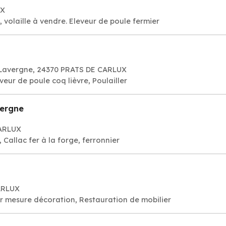
UX
, volaille à vendre. Eleveur de poule fermier
 Lavergne, 24370 PRATS DE CARLUX
eveur de poule coq lièvre, Poulailler
vergne
CARLUX
, Callac fer à la forge, ferronnier
CARLUX
r mesure décoration, Restauration de mobilier