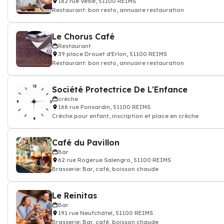
182 rue Vesle, 51100 REIMS
Restaurant: bon resto, annuaire restauration
Le Chorus Café
Restaurant
39 place Drouet d'Erlon, 51100 REIMS
Restaurant: bon resto, annuaire restauration
Société Protectrice De L'Enfance
crèche
166 rue Ponsardin, 51100 REIMS
Crèche pour enfant, inscription et place en crèche
Café du Pavillon
Bar
62 rue Rogerue Salengro, 51100 REIMS
Brasserie: Bar, café, boisson chaude
Le Reinitas
Bar
191 rue Neufchâtel, 51100 REIMS
Brasserie: Bar, café, boisson chaude