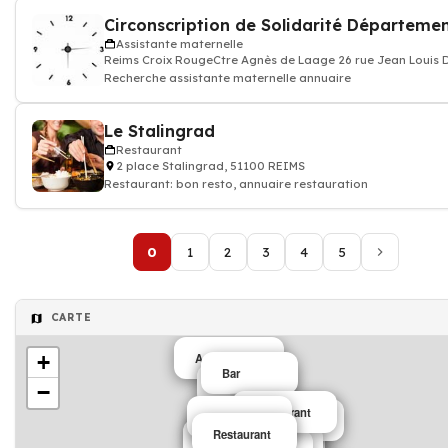
Circonscription de Solidarité Départeme
Assistante maternelle
Reims Croix RougeCtre Agnès de Laage 26 rue Jean Louis 
Recherche assistante maternelle annuaire
Le Stalingrad
Restaurant
2 place Stalingrad, 51100 REIMS
Restaurant: bon resto, annuaire restauration
0
1
2
3
4
5
CARTE
+
Association
Bar
Bar
−
Restaurant
Restaurant
Association
Restaurant
Restaurant
Association
Restaurant
Restaurant
Restaurant
Bar
Restaurant
crèche