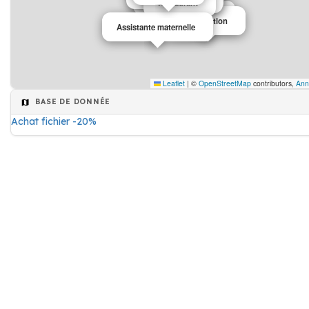
Association
Restaurant
Association
Association
Assistante maternelle
Leaflet
|
©
OpenStreetMap
contributors,
Ann
BASE DE DONNÉE
Achat fichier -20%