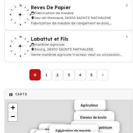
Reves De Papier
Fabrication de meuble
lieu-dit Massaud, 24200 SAINTE NATHALENE
Fabrication de meuble de rangement en bois,
fabriquant de meubles design
Labattut et Fils
matériel agricole
Bourg, 24200 SAINTE NATHALENE
Vente matériel agricole tracteur neuf ou occassion
exploitation agricole
0
1
2
3
4
5
CARTE
Agriculteur
+
−
Eleveur de bovin
Agriculture
Agriculture
Entreprise de peinture
Sexologie
Fabrication de meuble
Fabricant de meubles
Fabricant de meuble