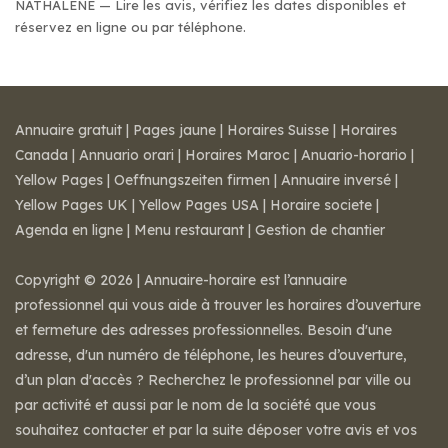
NATHALENE — Lire les avis, vérifiez les dates disponibles et
réservez en ligne ou par téléphone.
Annuaire gratuit
|
Pages jaune
|
Horaires Suisse
|
Horaires
Canada
|
Annuario orari
|
Horaires Maroc
|
Anuario-horario
|
Yellow Pages
|
Oeffnungszeiten firmen
|
Annuaire inversé
|
Yellow Pages UK
|
Yellow Pages USA
|
Horaire societe
|
Agenda en ligne
|
Menu restaurant
|
Gestion de chantier
Copyright © 2026 | Annuaire-horaire est l’annuaire
professionnel qui vous aide à trouver les horaires d’ouverture
et fermeture des adresses professionnelles. Besoin d'une
adresse, d'un numéro de téléphone, les heures d’ouverture,
d’un plan d'accès ? Recherchez le professionnel par ville ou
par activité et aussi par le nom de la société que vous
souhaitez contacter et par la suite déposer votre avis et vos