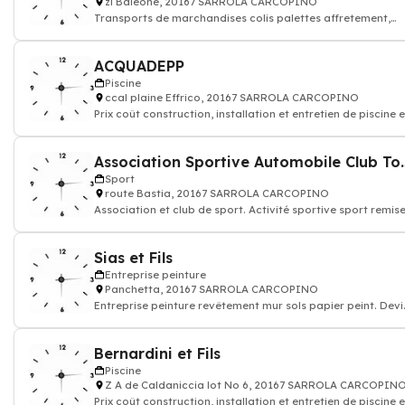
zi Baleone, 20167 SARROLA CARCOPINO
Transports de marchandises colis palettes affretement,
Messagerie express - Transporteur r
ACQUADEPP
Piscine
ccal plaine Effrico, 20167 SARROLA CARCOPINO
Prix coût construction, installation et entretien de piscine 
bois, béton hors sol
Association Sportive 
Sport
route Bastia, 20167 SARROLA CARCOPINO
Association et club de sport. Activité sportive sport remis
en forme
Sias et Fils
Entreprise peinture
Panchetta, 20167 SARROLA CARCOPINO
Entreprise peinture revêtement mur sols papier peint. Devi
travaux peinture decoration
Bernardini et Fils
Piscine
Z A de Caldaniccia lot No 6, 20167 SARROLA CARCOPIN
Prix coût construction, installation et entretien de piscine 