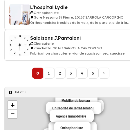
L'hospital Lydie
Orthophoniste
Gare Mezzana St Pierre, 20167 SARROLA CARCOPINO
Orthophoniste: troubles de la voix, de la parole, aide à la
communication, bégaiement,
Salaisons J.Pantaloni
Charcuterie
Panchetta, 20167 SARROLA CARCOPINO
Fabrication charcuterie: viande saucisson sec, saucisse
0
1
2
3
4
5
CARTE
Mobilier de bureau
+
Toilettage animal
Entreprise de terrassement
Garagiste
−
Agriculture
Agence immobilière
Mobilier de bureau
location de voiture
Sport
Boulangerie Patisserie
Orthophoniste