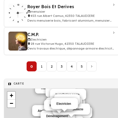
Royer Bois Et Derives
menuisier
453 rue Albert Camus, 42350 TALAUDIERE
Devis menuiserie bois, fabricant aluminium, menuisier
pvc
C.M.P.
Electricien
28 rue Victorue Hugo, 42350 TALAUDIERE
Devis travaux électrique, dépannage armoire électricité
batiment
0
1
2
3
4
5
CARTE
Traitement dechet
Chauffagiste
+
Installation porte
Caviste
Lingerie
−
Installation porte
Electricien
Sport
Chauffagiste
Fast food
Informatique
Piscine public
Cabinet architecte
Atelier usinage
Matériel de bricolage
Atelier usinage
Déménagement