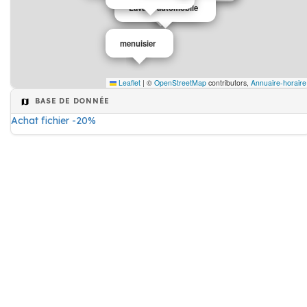
Atelier usinage
Lavage automobile
menuisier
Leaflet
|
©
OpenStreetMap
contributors,
Annuaire-horaire
BASE DE DONNÉE
Achat fichier -20%