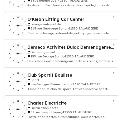
5 rue Republique, 42350 TALAUDIERE
Restaurant fast food - restauration rapide, bon resto
O'Klean Lifting Car Center
Lavage automobile
565 rue Georuege Sand, 42350 TALAUDIERE
Centre de lavage automobile, nettoyage de vehicule:
voiture, moto
Demeco Activites Dulac Demenagements Agent
Déménagement
155 rue George Sand, 42350 TALAUDIERE
Devis transport déménagement de vos biens, matériels:
prix démenageur
Club Sportif Bouliste
Sport
rue Georges Clemenceau, 42350 TALAUDIERE
Association et club de sport. Activité sportive sport
remise en forme
Charles Electricite
Installation porte
87 rue rueepublique, 42350 TALAUDIERE
Installation portes automatiques, pose portes de