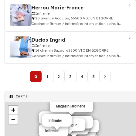
Herrou Marie-France
Infirmier
20 avenue Acacias, 65500 VIC EN BIGORRE
Cabinet infirmier / infirmière: intervention soins à
domicile
Duclos Ingrid
Infirmier
14 chemin Suzac, 65500 VIC EN BIGORRE
Cabinet infirmier / infirmière: intervention soins à
domicile
0
1
2
3
4
5
CARTE
Magasin jardinerie
+
−
Electricien
Infirmier
Entreprise peinture
Electricien
Magasin de sport
Informatique
Electricien
Imprimerie
Podologue
Maisons de quartier
maçon
maçon
Chauffagiste
Infirmier
Meuble antiquité