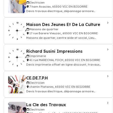
Electricien
7 ham Acacias, 65500 VIC EN BIGORRE
Devis travaux électrique, dépannage armoire
électricité batiment
Maison Des Jeunes Et De La Culture
Maisons de quartier
17 rue Barere Vieuzac, 65500 VIC EN BIGORRE
Maisons de quartier, centre aide et social, Lieu
d'animation de la vie sociale
Richard Susini Impressions
Imprimerie
41 rue MARECHAL FOCH, 65500 VIC EN BIGORRE
Devis imprimerie offset en ligne discount, travaux
graphiques impression document
CE.DE.T.P.H
Electricien
chemin Platanes, 65500 VIC EN BIGORRE
Devis travaux électrique, dépannage armoire
électricité batiment
La Cle des Travaux
Electricien