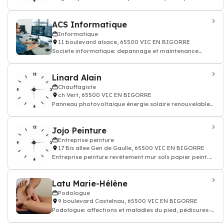
de jardin
ACS Informatique
Informatique
11 boulevard alsace, 65500 VIC EN BIGORRE
Societe informatique: depannage et maintenance
ordinateur (pc), reseaux
Linard Alain
Chauffagiste
ch Vert, 65500 VIC EN BIGORRE
Panneau photovoltaique énergie solaire renouvelable
thermique - Chauffagiste: installatio
Jojo Peinture
Entreprise peinture
17 Bis allee Gen de Gaulle, 65500 VIC EN BIGORRE
Entreprise peinture revêtement mur sols papier peint.
Devis travaux peinture decoration
Latu Marie-Hélène
Podologue
9 boulevard Castelnau, 65500 VIC EN BIGORRE
Podologue: affections et maladies du pied, pédicures-
podologue, réalisation d'orthèses