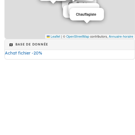
Chauffagiste
Electricien
Chauffagiste
Chauffagiste
Leaflet
|
©
OpenStreetMap
contributors,
Annuaire-horaire
BASE DE DONNÉE
Achat fichier -20%