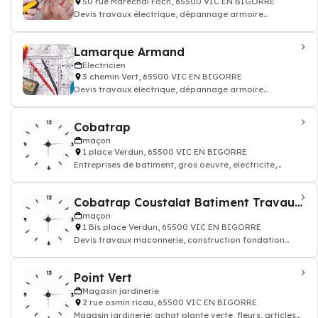
50 rue Marechal Foch, 65500 VIC EN BIGORRE
Devis travaux électrique, dépannage armoire
électricité batiment
Lamarque Armand
Electricien
3 chemin Vert, 65500 VIC EN BIGORRE
Devis travaux électrique, dépannage armoire
électricité batiment
Cobatrap
maçon
1 place Verdun, 65500 VIC EN BIGORRE
Entreprises de batiment, gros oeuvre, electricite,
maconnerie
Cobatrap Coustalat Batiment Travaux Publics
maçon
1 Bis place Verdun, 65500 VIC EN BIGORRE
Devis travaux maconnerie, construction fondation
rénovation murs batiment maison
Point Vert
Magasin jardinerie
2 rue osmin ricau, 65500 VIC EN BIGORRE
Magasin jardinerie: achat plante verte, fleurs, articles