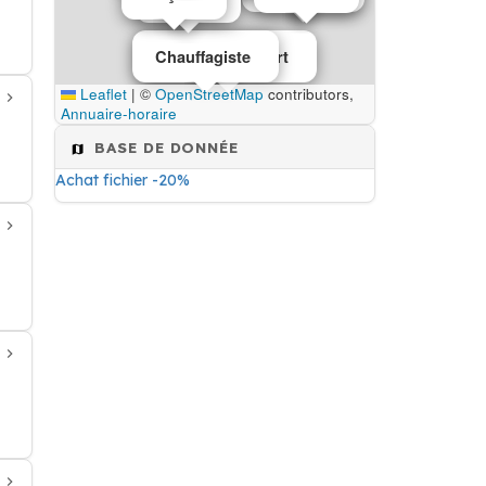
Chauffagiste
Matériel de sport
Leaflet
|
©
OpenStreetMap
contributors,
Annuaire-horaire
BASE DE DONNÉE
Achat fichier -20%