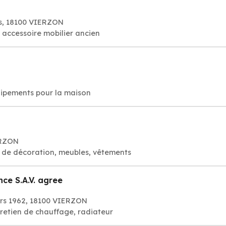
s, 18100 VIERZON
 accessoire mobilier ancien
uipements pour la maison
ERZON
s de décoration, meubles, vêtements
ce S.A.V. agree
rs 1962, 18100 VIERZON
retien de chauffage, radiateur