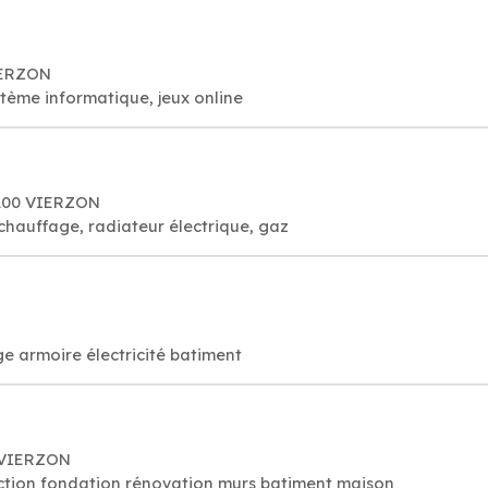
IERZON
ystème informatique, jeux online
8100 VIERZON
 chauffage, radiateur électrique, gaz
e armoire électricité batiment
0 VIERZON
ction fondation rénovation murs batiment maison