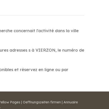
che concernait l'activité dans la ville
leures adresses s à VIERZON, le numéro de
onibles et réservez en ligne ou par
Yellow Pages
|
Oeffnungszeiten firmen
|
Annuaire
r