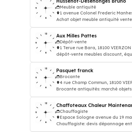
Hussenot-Desenonges Bruno
Meuble antiquité
1 avenue Colonel Frederic Manhe
Achat objet meuble antiquité vente
Aux Milles Pattes
Dépôt-vente
1 Terue rue Bara, 18100 VIERZON
dépôt-vente meubles discount, éq
Pasquet franck
Brocante
4 rue Champ Commun, 18100 VI
Brocante antiquités: marché objet
Chaffoteaux Chaleur Maintenan
Chauffagiste
Espace Sologne avenue du 19 ma
Chauffagiste: devis dépannage ent