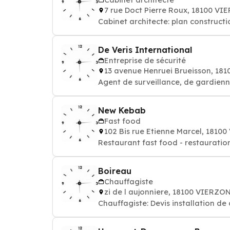
7 rue Doct Pierre Roux, 18100 V
Cabinet architecte: plan construc
De Veris International
Entreprise de sécurité
13 avenue Henruei Brueisson, 18
Agent de surveillance, de gardienn
New Kebab
Fast food
102 Bis rue Etienne Marcel, 1810
Restaurant fast food - restauratio
Boireau
Chauffagiste
zi de l aujonniere, 18100 VIERZO
Chauffagiste: Devis installation de