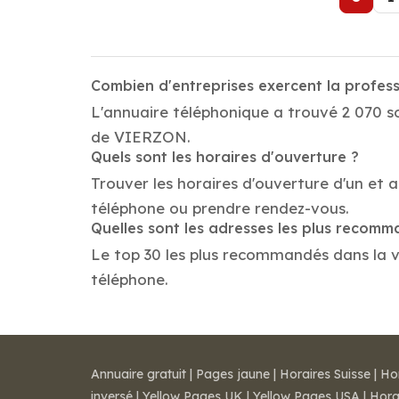
Combien d'entreprises exercent la profe
L'annuaire téléphonique a trouvé 2 070 so
de VIERZON.
Quels sont les horaires d'ouverture ?
Trouver les horaires d'ouverture d'un et
téléphone ou prendre rendez-vous.
Quelles sont les adresses les plus recom
Le top 30 les plus recommandés dans la vil
téléphone.
Annuaire gratuit
|
Pages jaune
|
Horaires Suisse
|
Ho
inversé
|
Yellow Pages UK
|
Yellow Pages USA
|
Hora