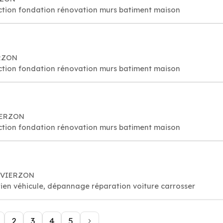
ction fondation rénovation murs batiment maison
ERZON
ction fondation rénovation murs batiment maison
VIERZON
ction fondation rénovation murs batiment maison
0 VIERZON
ien véhicule, dépannage réparation voiture carrosser
2
3
4
5