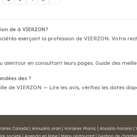
ssion de à VIERZON?
ciétés exerçant la profession de VIERZON. Votre recher
 au alentour en consultant leurs pages. Guide des meil
mandées des ?
le de VIERZON — Lire les avis, vérifiez les dates disp
raires Canada
|
Annuario orari
|
Horaires Maroc
|
Anuario-horario
|
ire societe
|
Agenda en ligne
|
Menu restaurant
|
Gestion de chantie