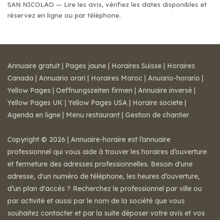
SAN NICOLAO — Lire les avis, vérifiez les dates disponibles et
réservez en ligne ou par téléphone.
Annuaire gratuit
|
Pages jaune
|
Horaires Suisse
|
Horaires
Canada
|
Annuario orari
|
Horaires Maroc
|
Anuario-horario
|
Yellow Pages
|
Oeffnungszeiten firmen
|
Annuaire inversé
|
Yellow Pages UK
|
Yellow Pages USA
|
Horaire societe
|
Agenda en ligne
|
Menu restaurant
|
Gestion de chantier
Copyright © 2026 | Annuaire-horaire est l’annuaire
professionnel qui vous aide à trouver les horaires d’ouverture
et fermeture des adresses professionnelles. Besoin d'une
adresse, d'un numéro de téléphone, les heures d’ouverture,
d’un plan d'accès ? Recherchez le professionnel par ville ou
par activité et aussi par le nom de la société que vous
souhaitez contacter et par la suite déposer votre avis et vos