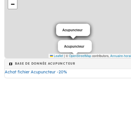
−
Acupuncteur
Acupuncteur
Acupuncteur
Acupuncteur
Leaflet
|
©
OpenStreetMap
contributors,
Annuaire-horai
BASE DE DONNÉE ACUPUNCTEUR
Achat fichier Acupuncteur -20%