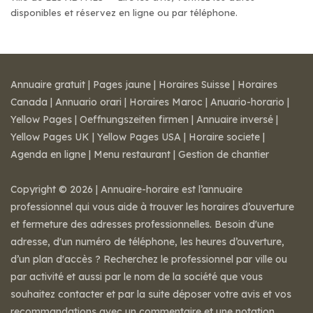
disponibles et réservez en ligne ou par téléphone.
Annuaire gratuit
|
Pages jaune
|
Horaires Suisse
|
Horaires
Canada
|
Annuario orari
|
Horaires Maroc
|
Anuario-horario
|
Yellow Pages
|
Oeffnungszeiten firmen
|
Annuaire inversé
|
Yellow Pages UK
|
Yellow Pages USA
|
Horaire societe
|
Agenda en ligne
|
Menu restaurant
|
Gestion de chantier
Copyright © 2026 | Annuaire-horaire est l’annuaire
professionnel qui vous aide à trouver les horaires d’ouverture
et fermeture des adresses professionnelles. Besoin d'une
adresse, d'un numéro de téléphone, les heures d’ouverture,
d’un plan d'accès ? Recherchez le professionnel par ville ou
par activité et aussi par le nom de la société que vous
souhaitez contacter et par la suite déposer votre avis et vos
recommandations avec un commentaire et une notation.