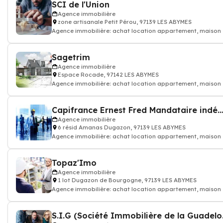
SCI de l'Union
Agence immobilière
zone artisanale Petit Pérou, 97139 LES ABYMES
Agence immobilière: achat location appartement, maison
Sagetrim
Agence immobilière
Espace Rocade, 97142 LES ABYMES
Agence immobilière: achat location appartement, maison
Capifrance Ernest Fred Mandataire indépendant
Agence immobilière
6 résid Amanas Dugazon, 97139 LES ABYMES
Agence immobilière: achat location appartement, maison
Topaz'Imo
Agence immobilière
1 lot Dugazon de Bourgogne, 97139 LES ABYMES
Agence immobilière: achat location appartement, maison
S.I.G (S