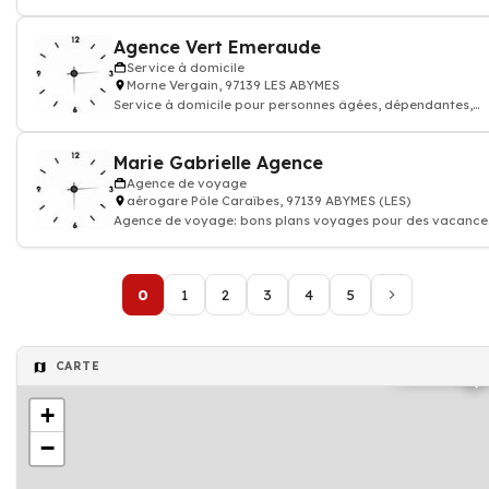
Agence Vert Emeraude
Service à domicile
Morne Vergain, 97139 LES ABYMES
Service à domicile pour personnes âgées, dépendantes,
handicapées
Marie Gabrielle Agence
Agence de voyage
aérogare Pôle Caraïbes, 97139 ABYMES (LES)
Agence de voyage: bons plans voyages pour des vacances
pas chères
0
1
2
3
4
5
Agence immo
CARTE
+
−