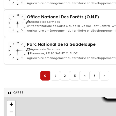
Agriculture aménagement du territoire et développement 
équipement transport pêch
Office National Des Forêts (O.N.F)
Agence de Services
unité territoriale de Saint Claude28 Bis rue Pont Central,
Agriculture aménagement du territoire et développement 
équipement transport pêch
Parc National de la Guadeloupe
Agence de Services
Parnasse, 97120 SAINT CLAUDE
Agriculture aménagement du territoire et développement 
équipement transport pêch
0
1
2
3
4
5
CARTE
Agen
Agen
Agen
Agen
Agen
Age
Age
Age
Age
Age
Age
Age
Age
Age
Age
Age
Age
Age
+
−