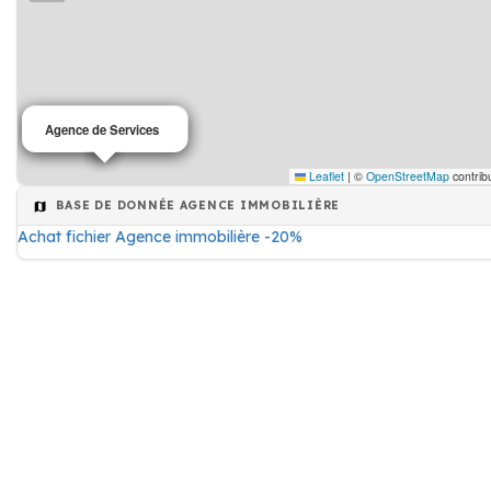
Agence immobilière
Agence de Services
Leaflet
|
©
OpenStreetMap
contrib
BASE DE DONNÉE AGENCE IMMOBILIÈRE
Achat fichier Agence immobilière -20%