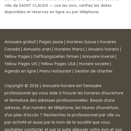
ville de SAINT CLAUDE — Lire les avis, vérifiez les dates
disponibles et réservez en ligne ou par téléphone.
Annuaire gratuit
|
Pages jaune
|
Horaires Suisse
|
Horaires
Canada
|
Annuario orari
|
Horaires Maroc
|
Anuario-horario
|
Yellow Pages
|
Oeffnungszeiten firmen
|
Annuaire inversé
|
Yellow Pages UK
|
Yellow Pages USA
|
Horaire societe
|
Agenda en ligne
|
Menu restaurant
|
Gestion de chantier
Copyright © 2026 | Annuaire-horaire est l’annuaire
professionnel qui vous aide à trouver les horaires d’ouverture
et fermeture des adresses professionnelles. Besoin d'une
adresse, d'un numéro de téléphone, les heures d’ouverture,
d’un plan d'accès ? Recherchez le professionnel par ville ou
par activité et aussi par le nom de la société que vous
souhaitez contacter et par la suite déposer votre avis et vos