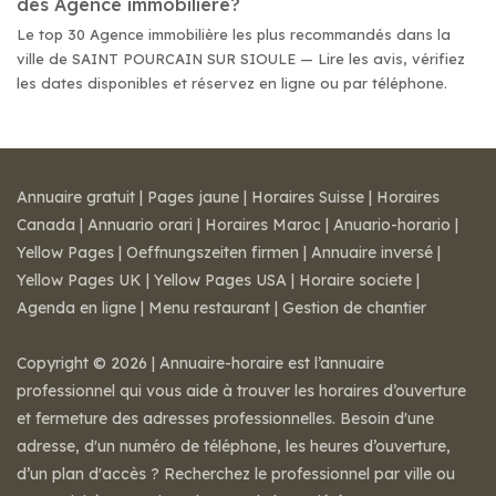
des Agence immobilière?
Le top 30 Agence immobilière les plus recommandés dans la
ville de SAINT POURCAIN SUR SIOULE — Lire les avis, vérifiez
les dates disponibles et réservez en ligne ou par téléphone.
Annuaire gratuit
|
Pages jaune
|
Horaires Suisse
|
Horaires
Canada
|
Annuario orari
|
Horaires Maroc
|
Anuario-horario
|
Yellow Pages
|
Oeffnungszeiten firmen
|
Annuaire inversé
|
Yellow Pages UK
|
Yellow Pages USA
|
Horaire societe
|
Agenda en ligne
|
Menu restaurant
|
Gestion de chantier
Copyright © 2026 | Annuaire-horaire est l’annuaire
professionnel qui vous aide à trouver les horaires d’ouverture
et fermeture des adresses professionnelles. Besoin d'une
adresse, d'un numéro de téléphone, les heures d’ouverture,
d’un plan d'accès ? Recherchez le professionnel par ville ou