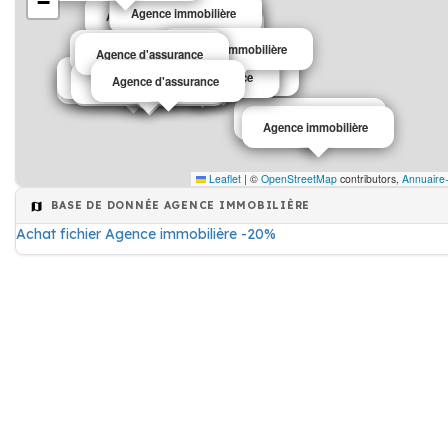
−
Agence immobilière
Agence immobilière
Agence immobilière
Agence immobilière
Agence immobilière
Agence d'assurance
Agence d'assurance
Agence immobilière
Agence immobilière
Agence d'assurance
Agence d'assurance
Agence evenementielle
Agence d'assurance
Agence de publicité
Agence d'assurance
Agence d'assurance
Agence immobilière
Agence immobilière
Leaflet
|
©
OpenStreetMap
contributors,
Annuaire-
BASE DE DONNÉE AGENCE IMMOBILIÈRE
Achat fichier Agence immobilière -20%