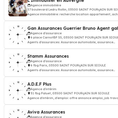
L'Immobilier en Auvergne
Agence immobilière
57 boulevard Ledru Rollin, 03500 SAINT POURçAIN SUR S
Agence immobilière: recherche location appartement, ach
maison, pièce, terrain, propri
Gan Assurances Guerrier Bruno Agent gal
Agence d'assurance
6 place CarnotBP 55, 03500 SAINT POURçAIN SUR SIOU
Agents d'assurances: Assurance automobile, assurance
habitation famille
Stamm Assurances
Agence d'assurance
6 fbg Paris, 03500 SAINT POURçAIN SUR SIOULE
Agents d'assurances: Assurance automobile, assurance
habitation famille
A.D.E.F Plus
Agence d'intérim
31 fbg Paluet, 03500 SAINT POURçAIN SUR SIOULE
Agence d'intérim, d'emploi: offre annonce emploi, job trava
cdd cdi
Aviva Assurances
Agence d'assurance