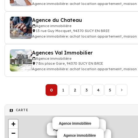
Agence immobilière: achat location appartement, maison
Agence du Chateau
Agence immobilière
13 rue Guy Mocquet, 94370 SUCY EN BRIE
Agence immobilière: achat location appartement, maison
Agences Val Immobilier
Agence immobilière
7 Bis place Gare, 94370 SUCY EN BRIE
Agence immobilière: achat location appartement, maison
0
1
2
3
4
5
CARTE
+
Agence immobilière
Agence immobilière
Agence immobilière
−
Agence immobilière
Agence immobilière
Agence immobilière