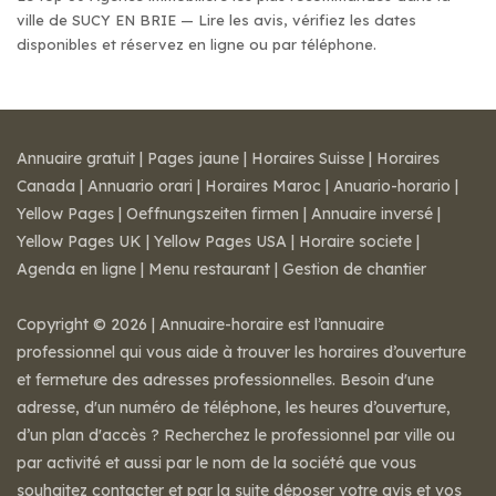
ville de SUCY EN BRIE — Lire les avis, vérifiez les dates
disponibles et réservez en ligne ou par téléphone.
Annuaire gratuit
|
Pages jaune
|
Horaires Suisse
|
Horaires
Canada
|
Annuario orari
|
Horaires Maroc
|
Anuario-horario
|
Yellow Pages
|
Oeffnungszeiten firmen
|
Annuaire inversé
|
Yellow Pages UK
|
Yellow Pages USA
|
Horaire societe
|
Agenda en ligne
|
Menu restaurant
|
Gestion de chantier
Copyright © 2026 | Annuaire-horaire est l’annuaire
professionnel qui vous aide à trouver les horaires d’ouverture
et fermeture des adresses professionnelles. Besoin d'une
adresse, d'un numéro de téléphone, les heures d’ouverture,
d’un plan d'accès ? Recherchez le professionnel par ville ou
par activité et aussi par le nom de la société que vous
souhaitez contacter et par la suite déposer votre avis et vos