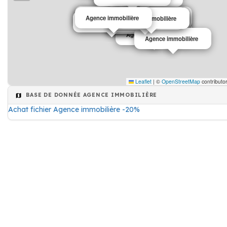
Agence immobilière
Agence immobilière
Agence immobilière
Agence immobilière
Agence immobilière
Agence immobilière
Agence immobilière
Agence immobilière
Agence immobilière
Agence immobilière
Agence immobilière
Agence immobilière
Agence immobilière
Agence immobilière
Leaflet
|
©
OpenStreetMap
contributo
BASE DE DONNÉE AGENCE IMMOBILIÈRE
Achat fichier Agence immobilière -20%