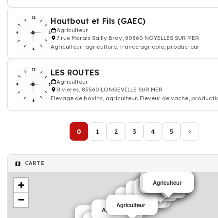
Hautbout et Fils (GAEC)
Agriculteur
7 rue Marais Sailly Bray, 80860 NOYELLES SUR MER
Agriculteur: agriculture, france agricole, producteur
LES ROUTES
Agriculteur
Rivieres, 85560 LONGEVILLE SUR MER
Elevage de bovins, agriculteur. Eleveur de vache, productio
0
1
2
3
4
5
CARTE
Agriculteur
Agriculteur
+
Agriculteur
Agriculteur
Agriculteur
Agriculteur
Agriculteur
−
Agriculteur
Agriculteur
Agriculteur
Agriculteur
Agriculteur