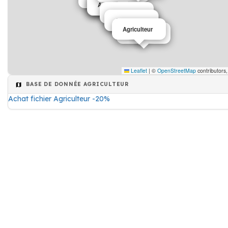
Agriculteur
Agriculteur
Agriculteur
Agriculteur
Agriculteur
Agriculteur
Agriculteur
Agriculteur
Leaflet
|
©
OpenStreetMap
contributors
BASE DE DONNÉE AGRICULTEUR
Achat fichier Agriculteur -20%