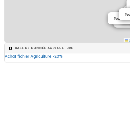
Tec
Te
Ag
Agr
Te
Technique 
Agricu
L
BASE DE DONNÉE AGRICULTURE
Achat fichier Agriculture -20%